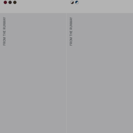
BURGUNDY
DARK BROWN
FOREST
EBONY/WHITE
WHITE/BLUE
FROM THE RUNWAY
FROM THE RUNWAY