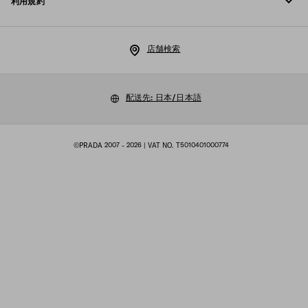
利用規約
Prada Group
配送と配達
リーガル
Luna Rossa
店舗検索
プライバシーポリシー
サステナビリティ
クッキーポリシー
配送先: 日本/日本語
採用情報
クッキーの設定
マルチステークホルダー方針
©PRADA 2007 - 2026
| VAT NO. T5010401000774
購入規約
サイトマップ