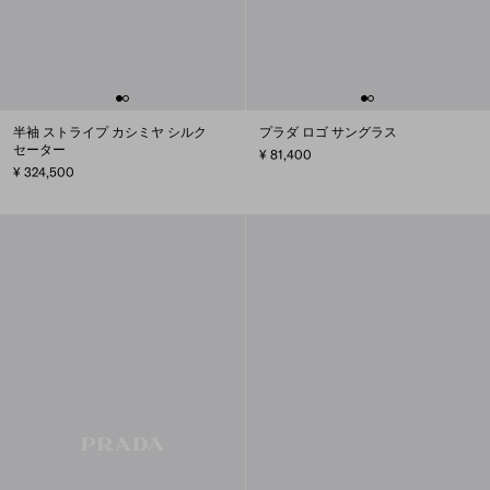
半袖 ストライプ カシミヤ シルク
プラダ ロゴ サングラス
セーター
¥ 81,400
¥ 324,500