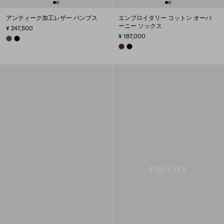
アンティーク加工レザー パンプス
エンブロイダリー コットン オーバ
ーニー ソックス
¥ 247,500
¥ 187,000
COCOA BROWN
BLACK
AMARANTH RED
BLACK