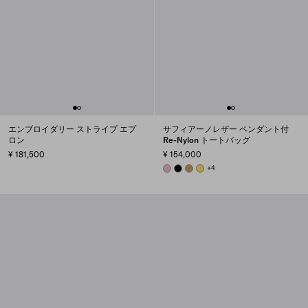
エンブロイダリー ストライプ エプ
サフィアーノレザー ペンダント付
ロン
Re-Nylon トートバッグ
¥ 181,500
¥ 154,000
PEACH
BLACK
CAMEL BROWN
DAFFODIL
+4