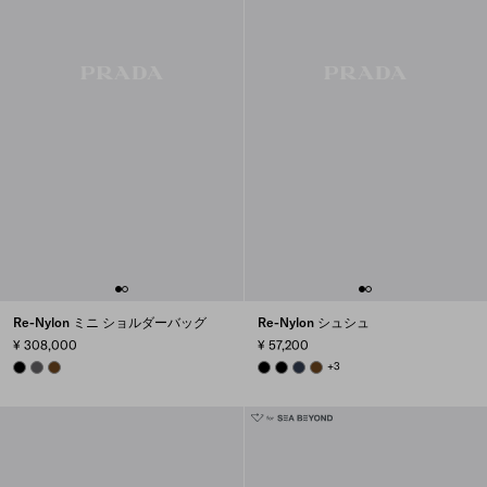
Re-Nylon ミニ ショルダーバッグ
Re-Nylon シュシュ
¥ 308,000
¥ 57,200
BLACK
MERCURY GRAY
BRANDY
BLACK
BLACK
BALTICLUE
BRANDY
+3