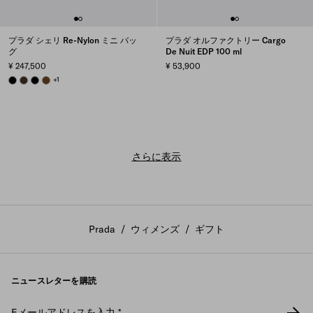
プラダ シェリ Re-Nylon ミニ バッ
プラダ オルファクトリー Cargo
グ
De Nuit EDP 100 ml
¥ 247,500
¥ 53,900
BLACK
SIENNA
BLACK
BRANDY
+1
さらに表示
Prada
/
ウィメンズ
/
ギフト
ニュースレターを購読
Eメールアドレスを入力
*