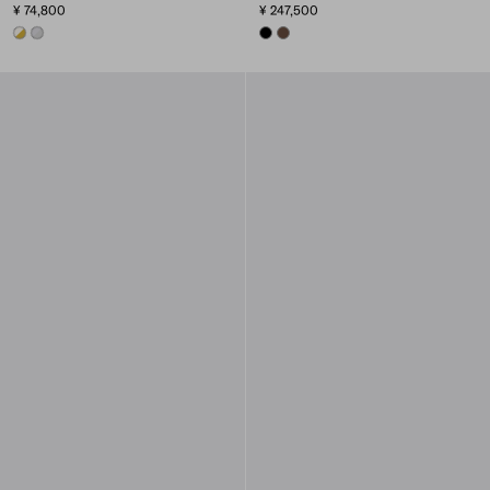
¥ 74,800
¥ 247,500
GOLD/PEARL
STEEL/PEARL
BLACK
COCOA BROWN