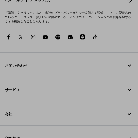
「購読」をクリックすると、当社の
プライバシーポリシー
を読んで理解し、そこに記載され
ているニュースレターおよびその他のマーケティングコミュニケーションの受信を希望する
ことを確認したことになります。
facebook
twitter
instagram
youtube
spotify
discord
line
tiktok
お問い合わせ
お電話でのお問い合わせ 0120-45-1913
サービス
お問い合わせ
オンラインおよび店舗サービス
FAQ
会社
ご注文の追跡
Fondazione Prada
返品