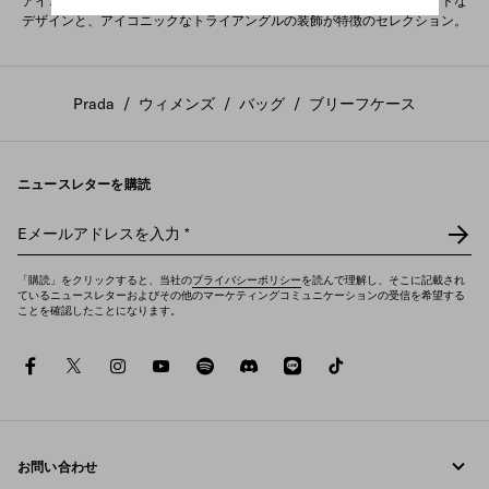
アイコニックな素材から作られた、プラダのブリーフケース。コンパクトな
デザインと、アイコニックなトライアングルの装飾が特徴のセレクション。
Prada
/
ウィメンズ
/
バッグ
/
ブリーフケース
ニュースレターを購読
Eメールアドレスを入力
*
「購読」をクリックすると、当社の
プライバシーポリシー
を読んで理解し、そこに記載され
ているニュースレターおよびその他のマーケティングコミュニケーションの受信を希望する
ことを確認したことになります。
facebook
twitter
instagram
youtube
spotify
discord
line
tiktok
お問い合わせ