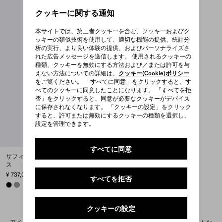
クッキーに関する通知
本サイトでは、第三者クッキーを含む、クッキーおよびク
ッキーの類似技術を使用して、適切な機能の提供、統計分
析の実行、より良い体験の提供、およびパーソナライズさ
れた広告メッセージを送信します。 使用されるクッキーの
種類、クッキーを無効にする方法および／または許可を与
えない方法についての詳細は、
クッキー(Cookie)ポリシー
をご覧ください。 「すべてに同意」をクリックすると、す
べてのクッキーに同意したことになります。 「すべてを拒
否」をクリックすると、同意が必要なクッキーがデバイス
に保存されなくなります。 「クッキーの設定」をクリック
すると、許可または無効にするクッキーの種類を選択し、
設定を管理できます。
すべてに同意
サフィアーノレザー ブリーフケー
ス
¥ 737,000
すべてを拒否
BLACK
BAMBOO/CORK BEIGE
クッキーの設定