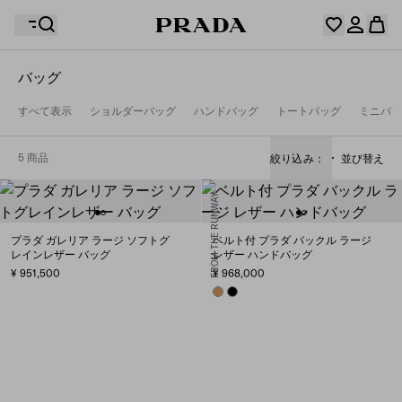
バッグ
ウィッシュリストには何も登録されていません。コレク
すべて表示
ショルダーバッグ
ハンドバッグ
トートバッグ
ミニバッ
ションをチェックし、お気に入りのアイテムをすべてウ
お客様のショッピングバッグに商品はありません。
ィッシュリストに保存しておきましょう。
マイアカウントにログインまたは登録
マイアカウントにログインまたは登録
5 商品
絞り込み：
並び替え
FROM THE RUNWAY
お客様のショッピングバッグに商品はありません。
プラダ ガレリア ラージ ソフトグ
ベルト付 プラダ バックル ラージ
レインレザー バッグ
レザー ハンドバッグ
¥ 951,500
¥ 968,000
CARAMEL
BLACK