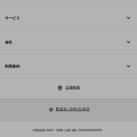
お電話でのお問い合わせ 0120-45-1913
サービス
お問い合わせ
オンラインおよび店舗サービス
FAQ
会社
ご注文の追跡
Fondazione Prada
返品
利用規約
Prada Group
配送と配達
リーガル
Luna Rossa
店舗検索
プライバシーポリシー
サステナビリティ
クッキーポリシー
配送先: 日本/日本語
採用情報
クッキーの設定
マルチステークホルダー方針
©PRADA 2007 - 2026
| VAT NO. T5010401000774
購入規約