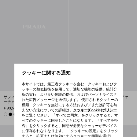
クッキーに関する通知
本サイトでは、第三者クッキーを含む、クッキーおよびク
ッキーの類似技術を使用して、適切な機能の提供、統計分
析の実行、より良い体験の提供、およびパーソナライズさ
サフィアーノレザー ミニポーチ キ
サフィアーノレザー アイウェアケ
れた広告メッセージを送信します。 使用されるクッキーの
ーチェーン チャーム
ース
種類、クッキーを無効にする方法および／または許可を与
¥ 93,500
¥ 99,000
えない方法についての詳細は、
クッキー(Cookie)ポリシー
WHITE
BLACK
AVIATION BLUE
SMOKE/AVIATION BLUE
SMOKY GRAY
BLACK
CHALK WHITE
AVIATION BLUE
をご覧ください。 「すべてに同意」をクリックすると、す
べてのクッキーに同意したことになります。 「すべてを拒
否」をクリックすると、同意が必要なクッキーがデバイス
に保存されなくなります。 「クッキーの設定」をクリック
すると、許可または無効にするクッキーの種類を選択し、