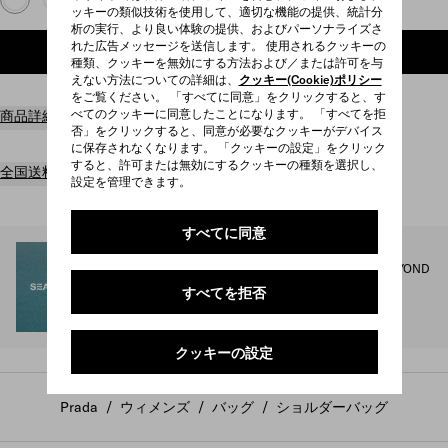
ッキーの類似技術を使用して、適切な機能の提供、統計分
析の実行、より良い体験の提供、およびパーソナライズさ
れた広告メッセージを送信します。 使用されるクッキーの
ショッピングバッグに追加
種類、クッキーを無効にする方法および／または許可を与
えない方法についての詳細は、
クッキー(Cookie)ポリシー
をご覧ください。 「すべてに同意」をクリックすると、す
べてのクッキーに同意したことになります。 「すべてを拒
商品詳細
否」をクリックすると、同意が必要なクッキーがデバイス
に保存されなくなります。 「クッキーの設定」をクリック
すると、許可または無効にするクッキーの種類を選択し、
全国送料無料
設定を管理できます。
すべてに同意
SEA BEYOND
プラダ Re-Nylon コレクションの収益の1%は、SEA BEYOND
の教育プログラムに充てられます。
すべてを拒否
詳細を見る
クッキーの設定
Prada
/
ウィメンズ
/
バッグ
/
ショルダーバッグ