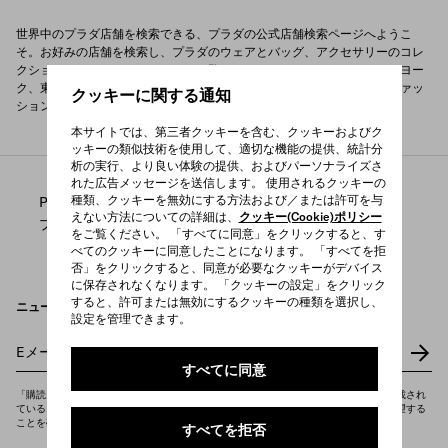
世界中のプラダ店舗を検索できる、プラダの公式店舗検索ページへようこ
そ。お好みの店舗を検索し、プラダのウェアとバッグ、アクセサリーのコレ
クションやスペシャルアイテムをご覧ください。ミラノ、パリ、ニューヨー
ク、東京など、世界の主要都市に店舗を構えるプラダは、独自のハイファッ
クッキーに関する通知
ションのショッピング体験をお届けします。
本サイトでは、第三者クッキーを含む、クッキーおよびク
ッキーの類似技術を使用して、適切な機能の提供、統計分
析の実行、より良い体験の提供、およびパーソナライズさ
れた広告メッセージを送信します。 使用されるクッキーの
種類、クッキーを無効にする方法および／または許可を与
/
/
Prada
店舗検索
えない方法についての詳細は、
クッキー(Cookie)ポリシー
プラダ店舗Store.プラダ_そごう横浜店.715838536
をご覧ください。 「すべてに同意」をクリックすると、す
べてのクッキーに同意したことになります。 「すべてを拒
否」をクリックすると、同意が必要なクッキーがデバイス
に保存されなくなります。 「クッキーの設定」をクリック
すると、許可または無効にするクッキーの種類を選択し、
ニュースレターを購読
設定を管理できます。
Eメールアドレスを入力
*
すべてに同意
「購読」をクリックすると、当社の
プライバシーポリシー
を読んで理解し、そこに記載され
ているニュースレターおよびその他のマーケティングコミュニケーションの受信を希望する
ことを確認したことになります。
すべてを拒否