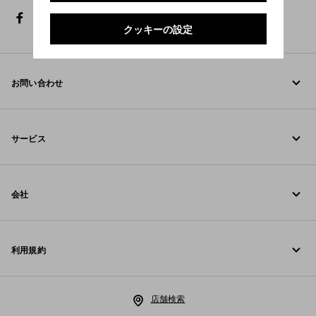
facebook
twitter
instagram
youtube
spotify
discord
line
tiktok
クッキーの設定
お問い合わせ
お電話でのお問い合わせ 0120-45-1913
サービス
お問い合わせ
オンラインおよび店舗サービス
FAQ
会社
ご注文の追跡
Fondazione Prada
返品
利用規約
Prada Group
配送と配達
リーガル
Luna Rossa
店舗検索
プライバシーポリシー