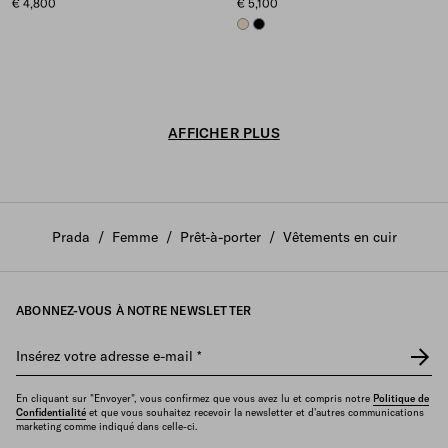
€ 4,800
€ 5,100
IVORY
BLACK
AFFICHER PLUS
Prada
/
Femme
/
Prêt-à-porter
/
Vêtements en cuir
ABONNEZ-VOUS À NOTRE NEWSLETTER
Insérez votre adresse e-mail
*
En cliquant sur "Envoyer", vous confirmez que vous avez lu et compris notre
Politique de
Confidentialité
et que vous souhaitez recevoir la newsletter et d'autres communications
marketing comme indiqué dans celle-ci.