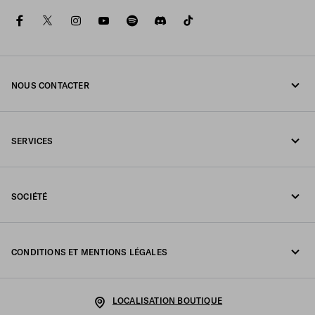
facebook
twitter
instagram
youtube
spotify
discord
tiktok
NOUS CONTACTER
Appelez-nous +377 97 97 94 12
SERVICES
Écrivez-nous sur WhatsApp
Services en ligne et en boutique
Contacts
SOCIÉTÉ
Suivi de votre commande
FAQ
Fondazione Prada
Retours
CONDITIONS ET MENTIONS LÉGALES
Prada Group
Expédition et livraison
Mentions légales
Luna Rossa
LOCALISATION BOUTIQUE