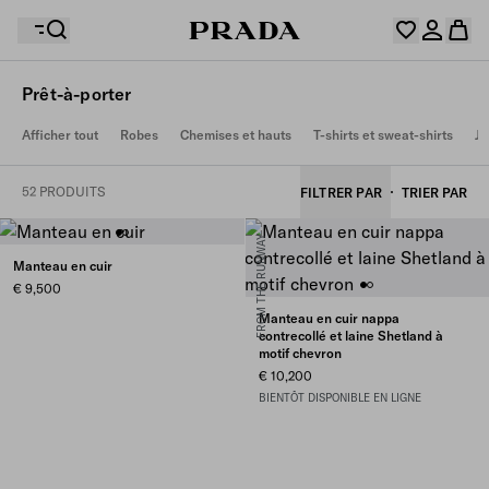
Prêt-à-porter
Votre wishlist est vide. Explorez les collections,
Afficher tout
Robes
Chemises et hauts
T-shirts et sweat-shirts
Ju
enregistrez vos articles favoris et créez votre sélection
Désolé, votre panier est vide
Connectez-vous ou créez un compte personnel.
ici.
Connectez-vous ou créez un compte personnel.
52 PRODUITS
FILTRER PAR
TRIER PAR
FROM THE RUNWAY
Désolé, votre panier est vide
Manteau en cuir
€ 9,500
Manteau en cuir nappa
contrecollé et laine Shetland à
motif chevron
€ 10,200
BIENTÔT DISPONIBLE EN LIGNE