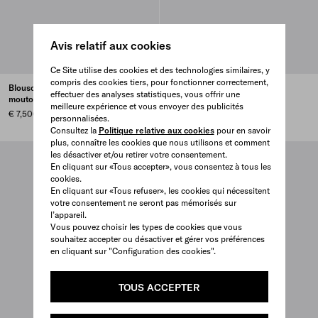
Avis relatif aux cookies
Ce Site utilise des cookies et des technologies similaires, y
compris des cookies tiers, pour fonctionner correctement,
Blouson d’aviateur en peau de
Blouson en veau velours
effectuer des analyses statistiques, vous offrir une
mouton
€ 6,500
meilleure expérience et vous envoyer des publicités
€ 7,500
personnalisées.
Consultez la
Politique relative aux cookies
pour en savoir
plus, connaître les cookies que nous utilisons et comment
les désactiver et/ou retirer votre consentement.
En cliquant sur «Tous accepter», vous consentez à tous les
cookies.
En cliquant sur «Tous refuser», les cookies qui nécessitent
votre consentement ne seront pas mémorisés sur
l’appareil.
Vous pouvez choisir les types de cookies que vous
souhaitez accepter ou désactiver et gérer vos préférences
en cliquant sur "Configuration des cookies".
TOUS ACCEPTER