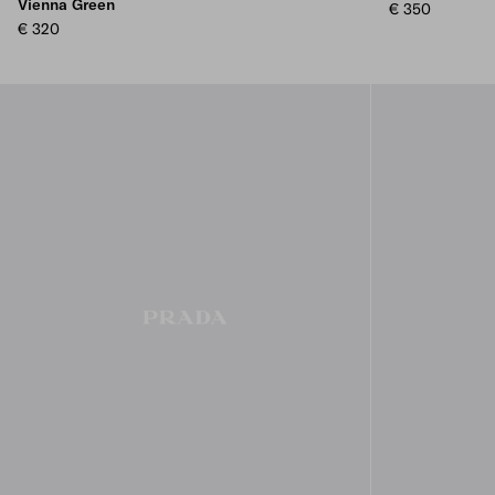
Vienna Green
€ 350
€ 320