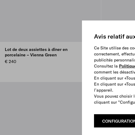
Avis relatif au
Ce Site utilise des c
Lot de deux assiettes à dîner en
Lot de deux as
correctement, effectu
porcelaine – Vienna Green
porcelaine – 
publicités personnali
€ 240
€ 220
Consultez la
Politiqu
comment les désactive
En cliquant sur «Tous
En cliquant sur «Tou
l’appareil.
Vous pouvez choisir l
cliquant sur "Configu
CONFIGURATIO