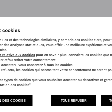
x cookies
ookies et des technologies similaires, y compris des cookies tiers, pour
siettes creuses en
Assiette de présentation en por
er des analyses statistiques, vous offrir une meilleure expérience et v
Vienna Green
– Vienna Green
sées.
€ 260
e relative aux cookies
pour en savoir plus, connaître les cookies que n
BIENTÔT DISPONIBLE EN LIGNE
r et/ou retirer votre consentement.
 accepter», vous consentez à tous les cookies.
s refuser», les cookies qui nécessitent votre consentement ne seront p
es types de cookies que vous souhaitez accepter ou désactiver et gérer
ration des cookies".
N DES COOKIES
TOUS REFUSER
T