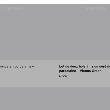
ervice en porcelaine –
Lot de deux bols à riz ou céréal
porcelaine – Vienna Green
€ 220