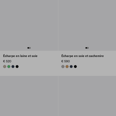
Écharpe en laine et soie
Écharpe en soie et cachemire
€ 520
€ 590
CLAY GREY
FOREST GREEN
NAVY
BLACK
MARBLE GRAY
CAMEL BROWN
NAVY
BLACK