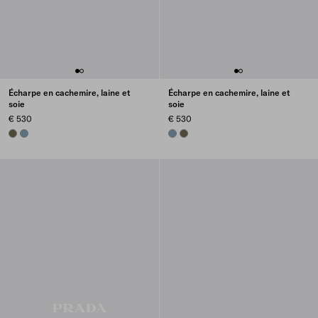
Écharpe en cachemire, laine et
Écharpe en cachemire, laine et
soie
soie
€ 530
€ 530
FOREST GREEN
DENIM
DENIM
FOREST GREEN