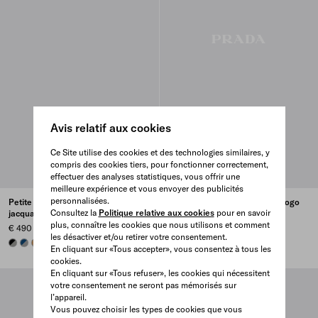
Avis relatif aux cookies
Ce Site utilise des cookies et des technologies similaires, y
compris des cookies tiers, pour fonctionner correctement,
effectuer des analyses statistiques, vous offrir une
meilleure expérience et vous envoyer des publicités
personnalisées.
Petite écharpe en laine avec logo
Petite écharpe en laine avec logo
Consultez la
Politique relative aux cookies
pour en savoir
jacquard
jacquard
plus, connaître les cookies que nous utilisons et comment
€ 490
€ 490
les désactiver et/ou retirer votre consentement.
SLATE GRAY/BLACK
GREY/BLUE
IVORY/CAMEL
GREY/BLUE
SLATE GRAY/BLACK
IVORY/CAMEL
En cliquant sur «Tous accepter», vous consentez à tous les
cookies.
En cliquant sur «Tous refuser», les cookies qui nécessitent
votre consentement ne seront pas mémorisés sur
l’appareil.
Vous pouvez choisir les types de cookies que vous