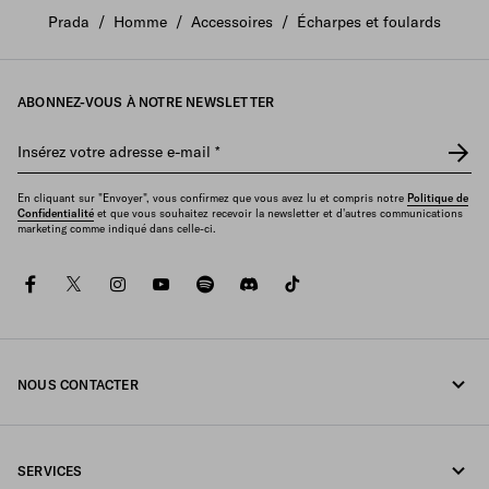
Prada
/
Homme
/
Accessoires
/
Écharpes et foulards
ABONNEZ-VOUS À NOTRE NEWSLETTER
Insérez votre adresse e-mail
*
En cliquant sur "Envoyer", vous confirmez que vous avez lu et compris notre
Politique de
Confidentialité
et que vous souhaitez recevoir la newsletter et d'autres communications
marketing comme indiqué dans celle-ci.
facebook
twitter
instagram
youtube
spotify
discord
tiktok
NOUS CONTACTER
Appelez-nous +377 97 97 94 12
SERVICES
Écrivez-nous sur WhatsApp