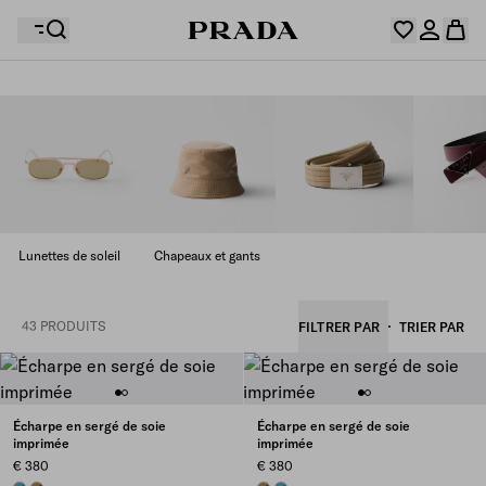
Votre wishlist est vide. Explorez les collections,
enregistrez vos articles favoris et créez votre sélection
Désolé, votre panier est vide
Connectez-vous ou créez un compte personnel.
ici.
Connectez-vous ou créez un compte personnel.
Lunettes de soleil
Chapeaux et gants
Désolé, votre panier est vide
43 PRODUITS
FILTRER PAR
TRIER PAR
Écharpe en sergé de soie
Écharpe en sergé de soie
imprimée
imprimée
€ 380
€ 380