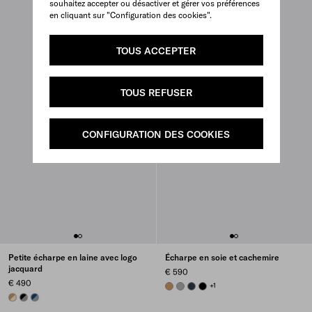
souhaitez accepter ou désactiver et gérer vos préférences
en cliquant sur "Configuration des cookies".
TOUS ACCEPTER
TOUS REFUSER
CONFIGURATION DES COOKIES
Petite écharpe en laine avec logo
Écharpe en soie et cachemire
jacquard
€ 590
€ 490
CAMEL BROWN
MARBLE GRAY
NAVY
BLACK
+1
IVORY/CAMEL
SLATE GRAY/BLACK
GREY/BLUE