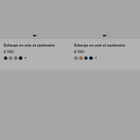
Écharpe en soie et cachemire
Écharpe en soie et cachemire
€ 590
€ 590
NAVY
MARBLE GRAY
CAMEL BROWN
BLACK
+1
MARBLE GRAY
CAMEL BROWN
NAVY
BLACK
+1