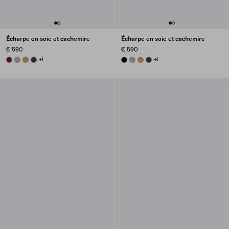
Écharpe en soie et cachemire
Écharpe en soie et cachemire
€ 590
€ 590
BURGUNDY
MARBLE GRAY
CAMEL BROWN
NAVY
+1
BLACK
MARBLE GRAY
CAMEL BROWN
NAVY
+1