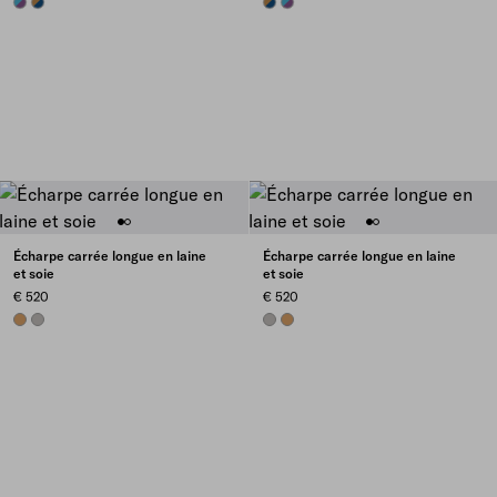
PLUM/TEAL
BALTIC/TOBACCO
BALTIC/TOBACCO
PLUM/TEAL
Écharpe carrée longue en laine
Écharpe carrée longue en laine
et soie
et soie
€ 520
€ 520
CAMEL BROWN
CLOUDY GRAY
CLOUDY GRAY
CAMEL BROWN