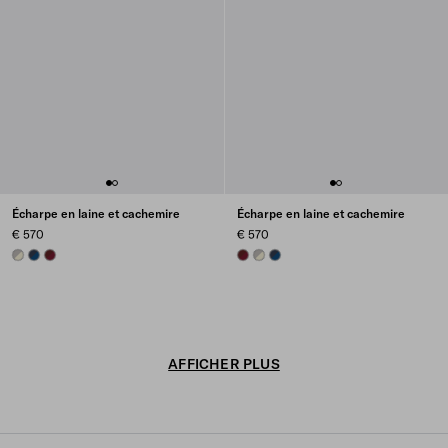
Écharpe en laine et cachemire
Écharpe en laine et cachemire
€ 570
€ 570
TAUPE/CLOUDY GRAY
BLUE/BALTIC BLUE
BURGUNDY/AMARANTH RED
BURGUNDY/AMARANTH RED
TAUPE/CLOUDY GRAY
BLUE/BALTIC BLUE
AFFICHER PLUS