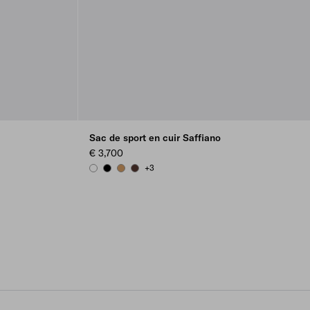
Sac de sport en cuir Saffiano
€ 3,700
+3
WHITE
BLACK
CARAMEL
COFFEE