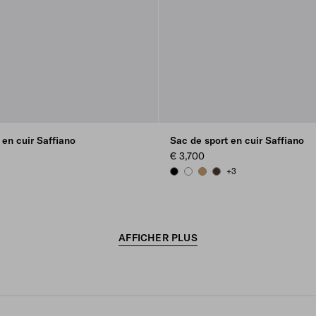
en cuir Saffiano
Sac de sport en cuir Saffiano
€ 3,700
+3
E
BLUE
R
BLACK
WHITE
CARAMEL
COFFEE
AFFICHER PLUS