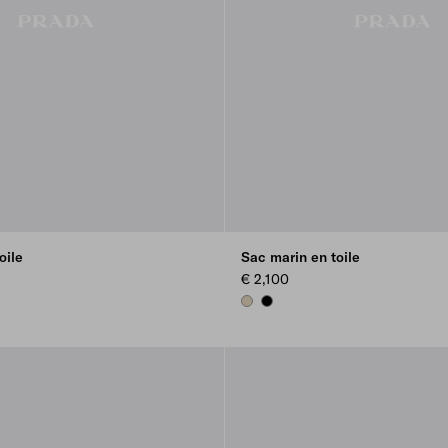
oile
Sac marin en toile
€ 2,100
E
DESERT BEIGE
BLACK