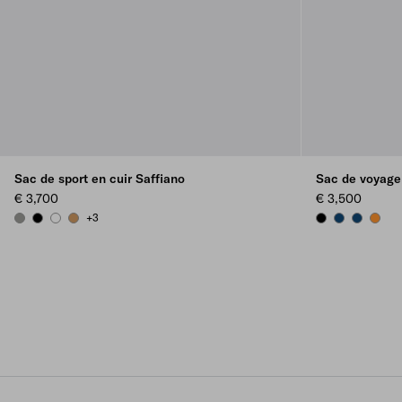
Sac de sport en cuir Saffiano
Sac de voyage 
€ 3,700
€ 3,500
+3
BAMBOO/CORK BEIGE
BLACK
WHITE
CARAMEL
BLACK
BRIGHT BLU
BRIGHT 
AMBE