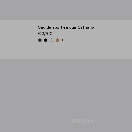
r
Sac de sport en cuir Saffiano
€ 3,700
+3
COFFEE
BLACK
WHITE
CARAMEL