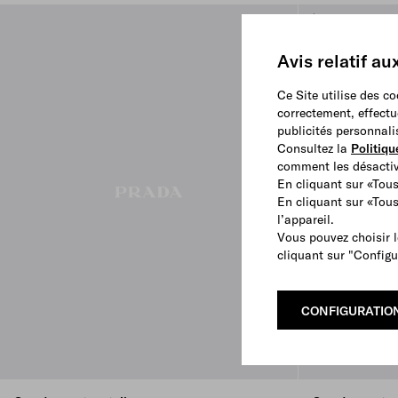
Avis relatif au
Ce Site utilise des c
correctement, effectu
publicités personnali
Consultez la
Politiqu
comment les désactive
En cliquant sur «Tous
En cliquant sur «Tou
l’appareil.
Vous pouvez choisir l
cliquant sur "Configu
CONFIGURATIO