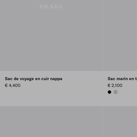
Sac de voyage en cuir nappa
Sac marin en t
€ 4,400
€ 2,100
BLACK
DESERT BEIG