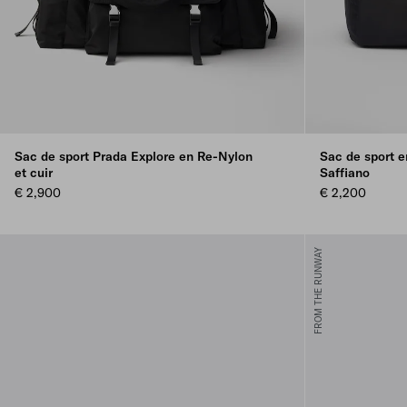
Sac de sport Prada Explore en Re-Nylon
Sac de sport e
et cuir
Saffiano
€ 2,900
€ 2,200
FROM THE RUNWAY