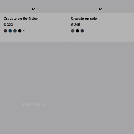
Cravate en Re-Nylon
Cravate en soie
€ 320
€ 245
EBONY
BLUE
BOTTLE GREEN
BLACK
+1
SMOKY GRAY
BLACK
NAVY