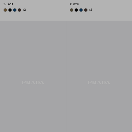
€ 320
€ 320
LODEN GREEN
BLACK
BLUE
EBONY
+2
FOREST GREEN
BLACK
BLUE
EBONY
+2