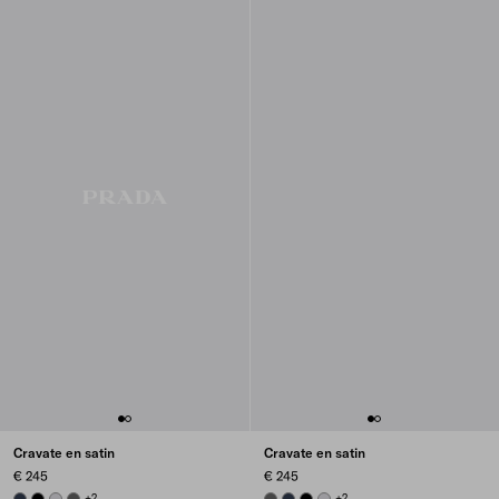
Cravate en satin
Cravate en satin
€ 245
€ 245
NAVY
BLACK
PEARL GRAY
SMOKY GRAY
+2
SMOKY GRAY
NAVY
BLACK
PEARL GRAY
+2