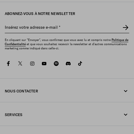
ABONNEZ-VOUS À NOTRE NEWSLETTER
Insérez votre adresse e-mail
*
En cliquant sur "Envoyer", vous confirmez que vous avez lu et compris notre
Politique de
Confidentialité
et que vous souhaitez recevoir la newsletter et d'autres communications
marketing comme indiqué dans celle-ci.
facebook
twitter
instagram
youtube
spotify
discord
tiktok
NOUS CONTACTER
Appelez-nous +377 97 97 94 12
SERVICES
Écrivez-nous sur WhatsApp
Services en ligne et en boutique
Contacts