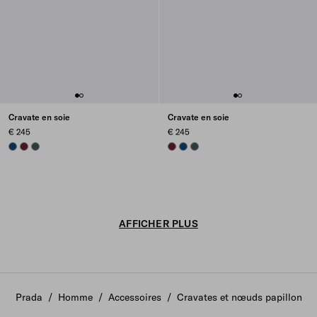
Cravate en soie
Cravate en soie
€ 245
€ 245
NAVY
GARNET
BOTTLE GREEN
GARNET
NAVY
BOTTLE GREEN
AFFICHER PLUS
Prada
/
Homme
/
Accessoires
/
Cravates et nœuds papillon