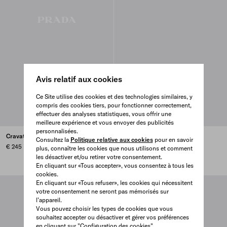
Avis relatif aux cookies
Ce Site utilise des cookies et des technologies similaires, y
compris des cookies tiers, pour fonctionner correctement,
effectuer des analyses statistiques, vous offrir une
meilleure expérience et vous envoyer des publicités
personnalisées.
Cravate en soie
Cravate en satin
Consultez la
Politique relative aux cookies
pour en savoir
€ 245
€ 245
plus, connaître les cookies que nous utilisons et comment
les désactiver et/ou retirer votre consentement.
BLACK
NAVY
PEARL GRAY
SMOKY GRAY
+2
En cliquant sur «Tous accepter», vous consentez à tous les
cookies.
En cliquant sur «Tous refuser», les cookies qui nécessitent
votre consentement ne seront pas mémorisés sur
l’appareil.
Vous pouvez choisir les types de cookies que vous
souhaitez accepter ou désactiver et gérer vos préférences
en cliquant sur "Configuration des cookies".