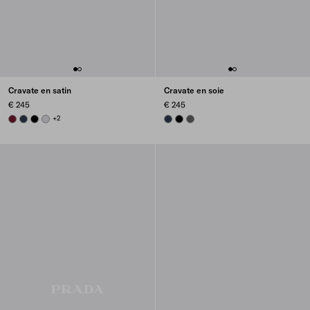
Cravate en satin
Cravate en soie
€ 245
€ 245
BURGUNDY
NAVY
BLACK
PEARL GRAY
+2
NAVY
BLACK
SMOKY GRAY