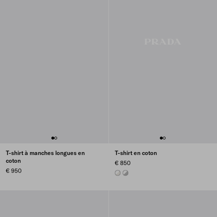
T-shirt à manches longues en
T-shirt en coton
coton
€ 850
€ 950
TALC/WHITE
MARBLE GRAY / WHITE