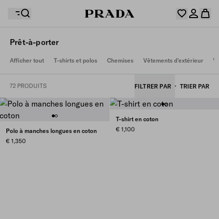
Prêt-à-porter
Votre wishlist est vide. Explorez les collections,
Afficher tout
T-shirts et polos
Chemises
Vêtements d'extérieur
V
enregistrez vos articles favoris et créez votre sélection
Désolé, votre panier est vide
Connectez-vous ou créez un compte personnel.
ici.
Connectez-vous ou créez un compte personnel.
72 PRODUITS
FILTRER PAR
TRIER PAR
Désolé, votre panier est vide
T-shirt en coton
€ 1,100
Polo à manches longues en coton
€ 1,350