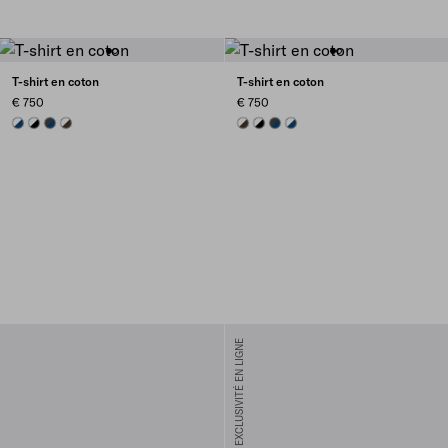
T-shirt en coton
T-shirt en coton
€ 750
€ 750
NAVY
BLACK/WHITE
BLUE/DARK GREY
EBONY/WHITE
EBONY/WHITE
BLACK/WHITE
BLUE/DARK GREY
NAVY
EXCLUSIVITÉ EN LIGNE