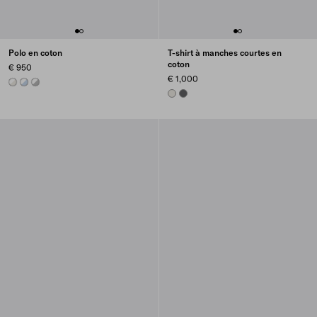
Polo en coton
T-shirt à manches courtes en
coton
€ 950
€ 1,000
TALC/WHITE
ASTRO/WHITE
MARBLE GRAY / WHITE
CHALK WHITE
ASPHALT GRAY