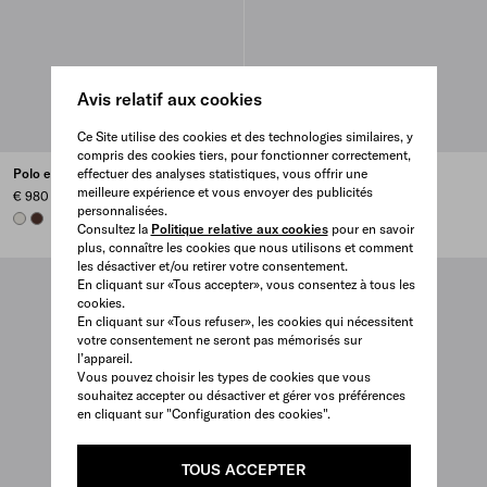
Avis relatif aux cookies
Ce Site utilise des cookies et des technologies similaires, y
compris des cookies tiers, pour fonctionner correctement,
Polo en coton teint en pièce
effectuer des analyses statistiques, vous offrir une
Polo en coton teint en pièce
meilleure expérience et vous envoyer des publicités
€ 980
€ 980
personnalisées.
CHALK WHITE
COFFEE
COFFEE
CHALK WHITE
Consultez la
Politique relative aux cookies
pour en savoir
plus, connaître les cookies que nous utilisons et comment
les désactiver et/ou retirer votre consentement.
En cliquant sur «Tous accepter», vous consentez à tous les
cookies.
En cliquant sur «Tous refuser», les cookies qui nécessitent
votre consentement ne seront pas mémorisés sur
l’appareil.
Vous pouvez choisir les types de cookies que vous
souhaitez accepter ou désactiver et gérer vos préférences
en cliquant sur "Configuration des cookies".
TOUS ACCEPTER