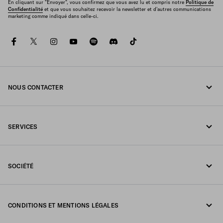
En cliquant sur "Envoyer", vous confirmez que vous avez lu et compris notre
Politique de
Confidentialité
et que vous souhaitez recevoir la newsletter et d'autres communications
marketing comme indiqué dans celle-ci.
facebook
twitter
instagram
youtube
spotify
discord
tiktok
NOUS CONTACTER
Appelez-nous +377 97 97 94 12
SERVICES
Écrivez-nous sur WhatsApp
Services en ligne et en boutique
Contacts
SOCIÉTÉ
Suivi de votre commande
FAQ
Fondazione Prada
Retours
CONDITIONS ET MENTIONS LÉGALES
Prada Group
Expédition et livraison