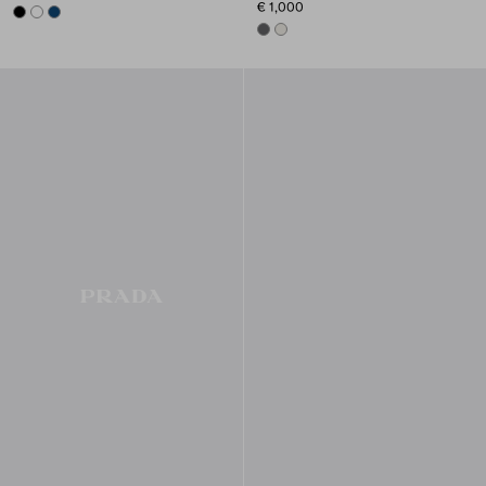
€ 1,000
BLACK
WHITE
NAVY
ASPHALT GRAY
CHALK WHITE