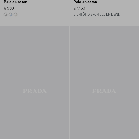
Polo en coton
Polo en coton
€ 950
€ 1,150
MARBLE GRAY / WHITE
ASTRO/WHITE
TALC/WHITE
BIENTÔT DISPONIBLE EN LIGNE