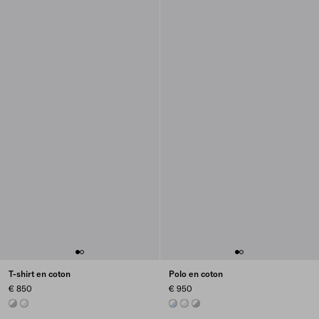
T-shirt en coton
Polo en coton
€ 850
€ 950
MARBLE GRAY / WHITE
TALC/WHITE
ASTRO/WHITE
TALC/WHITE
MARBLE GRAY / WHITE