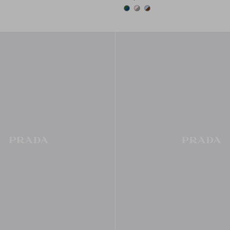
LESTE
ARD GREEN
RAY/ALABASTER PINK
BLUE/BILLIARD GREEN
SMOKY GRAY/ALABASTER PINK
CORK BEIGE/CELESTE