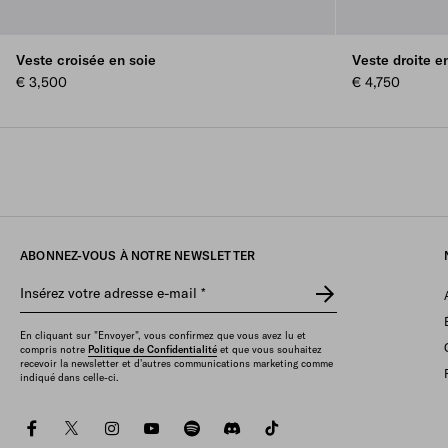
Veste croisée en soie
Veste droite 
€ 3,500
€ 4,750
ABONNEZ-VOUS À NOTRE NEWSLETTER
Insérez votre adresse e-mail
*
En cliquant sur "Envoyer", vous confirmez que vous avez lu et
compris notre
Politique de Confidentialité
et que vous souhaitez
recevoir la newsletter et d'autres communications marketing comme
indiqué dans celle-ci.
facebook
twitter
instagram
youtube
spotify
discord
tiktok