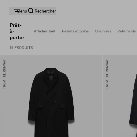
Menu
Rechercher
Prêt-
à-
Afficher tout
T-shirts et polos
Chemises
Vêtements 
porter
19 PRODUITS
FROM THE RUNWAY
FROM THE RUNWAY