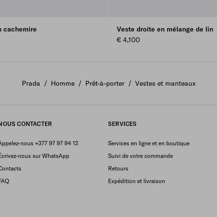
en cachemire
Veste droite en mélange de lin
€ 4,100
Prada
/
Homme
/
Prêt-à-porter
/
Vestes et manteaux
NOUS CONTACTER
SERVICES
Appelez-nous +377 97 97 94 12
Services en ligne et en boutique
Écrivez-nous sur WhatsApp
Suivi de votre commande
Contacts
Retours
FAQ
Expédition et livraison