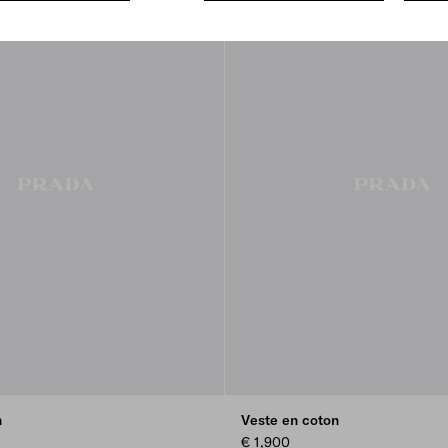
n
Veste en coton
€ 1,900