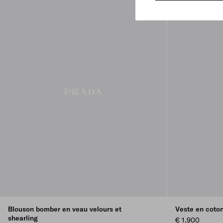
Blouson bomber en veau velours et
Veste en coto
shearling
€ 1,900