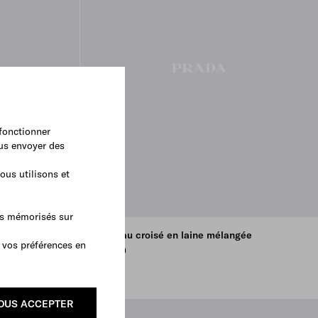
 fonctionner
ous envoyer des
ous utilisons et
as mémorisés sur
ne
Manteau croisé en laine mélangée
 vos préférences en
€ 4,700
OUS ACCEPTER