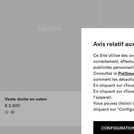
Avis relatif au
Ce Site utilise des c
correctement, effectu
publicités personnali
Consultez la
Politiqu
comment les désactive
En cliquant sur «Tous
En cliquant sur «Tou
l’appareil.
Veste droite en coton
Veste droite e
Vous pouvez choisir l
€ 2,900
€ 3,650
cliquant sur "Configu
STEEL GRAY
CLAY GREY
CONFIGURATIO