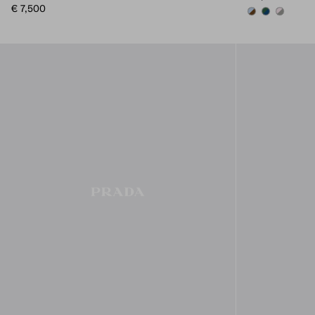
€ 7,500
CORK BEIGE/CE
BLUE/BILLI
SMOKY G