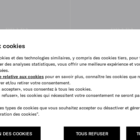
x cookies
ookies et des technologies similaires, y compris des cookies tiers, pour
er des analyses statistiques, vous offrir une meilleure expérience et v
sées.
e relative aux cookies
pour en savoir plus, connaître les cookies que n
r et/ou retirer votre consentement.
 accepter», vous consentez à tous les cookies.
s refuser», les cookies qui nécessitent votre consentement ne seront p
n coton et soie
Veste droite en mélange de lai
es types de cookies que vous souhaitez accepter ou désactiver et gérer
€ 4,000
ration des cookies".
N DES COOKIES
TOUS REFUSER
T