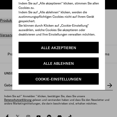
Indem Sie auf „Alle akzeptieren“ klicken, stimmen Sie allen
ZUM WARENKORB HINZUFÜGEN
Cookies zu.
Indem Sie auf „Alle ablehnen“ klicken, werden die
zustimmungspflichtigen Cookies nicht auf Ihrem Gerät
Produktdetails
gespeichert.
Sie können durch Klicken auf „Cookie-Einstellung“
auswählen, welche Cookies Sie akzeptieren oder
deaktivieren und Ihre Einstellungen verwalten möchten.
Versand und Rückgabe gratis
ALLE AKZEPTIEREN
Prada
/
Parfums und beauty
/
Parfums
/
Damen-parfums
ALLE ABLEHNEN
UNSEREN NEWSLETTER ERHALTEN
COOKIE-EINSTELLUNGEN
Geben Sie Ihre E-Mail-Adresse ein
*
Indem Sie auf " Anmelden " klicken, bestätigen Sie, dass Sie unsere
Datenschutzerklärung
gelesen und verstanden haben und dass Sie den Newsletter und
andere Marketingmitteilungen, die darin beschrieben sind, erhalten möchten.
facebook
twitter
instagram
youtube
spotify
discord
tiktok