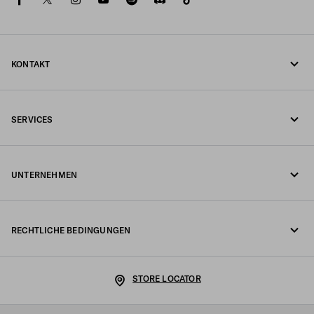
KONTAKT
Rufen Sie uns an +41 43 508 3665
SERVICES
Schreiben Sie uns per WhatsApp
Online- und In-Store-Services
Kontakte
UNTERNEHMEN
Ihre Bestellung verfolgen
FAQ
Fondazione Prada
Rückgaben
RECHTLICHE BEDINGUNGEN
Prada Group
Versand und Lieferung
Impressum
Luna Rossa
STORE LOCATOR
Datenschutzerklärung
Nachhaltigkeit