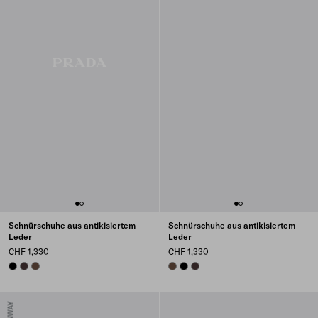
Schnürschuhe aus antikisiertem
Schnürschuhe aus antikisiertem
Leder
Leder
CHF 1,330
CHF 1,330
BLACK
DARK BROWN
COCOA BROWN
COCOA BROWN
BLACK
DARK BROWN