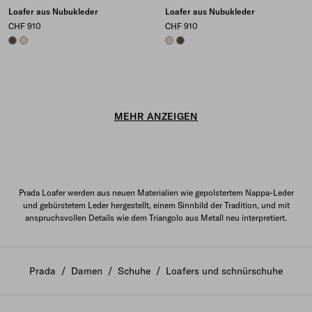
Loafer aus Nubukleder
Loafer aus Nubukleder
CHF 910
CHF 910
COCOA BROWN
DESERT BEIGE
DESERT BEIGE
COCOA BROWN
MEHR ANZEIGEN
Prada Loafer werden aus neuen Materialien wie gepolstertem Nappa-Leder
und gebürstetem Leder hergestellt, einem Sinnbild der Tradition, und mit
anspruchsvollen Details wie dem Triangolo aus Metall neu interpretiert.
Prada
/
Damen
/
Schuhe
/
Loafers und schnürschuhe