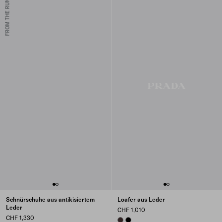
FROM THE RUNWAY
Schnürschuhe aus antikisiertem
Loafer aus Leder
Leder
CHF 1,010
CHF 1,330
DARK BROWN
BLACK