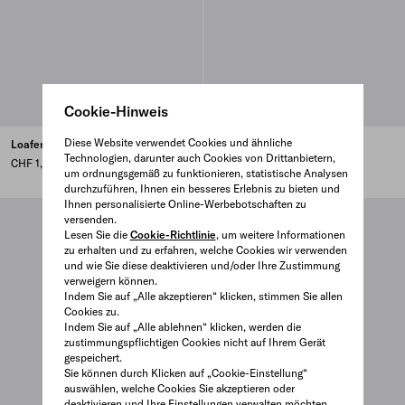
Cookie-Hinweis
Diese Website verwendet Cookies und ähnliche
Loafer aus gebürstetem Leder
Loafer aus Leder
Technologien, darunter auch Cookies von Drittanbietern,
CHF 1,030
CHF 1,140
um ordnungsgemäß zu funktionieren, statistische Analysen
durchzuführen, Ihnen ein besseres Erlebnis zu bieten und
Ihnen personalisierte Online-Werbebotschaften zu
versenden.
Lesen Sie die
Cookie-Richtlinie
, um weitere Informationen
zu erhalten und zu erfahren, welche Cookies wir verwenden
und wie Sie diese deaktivieren und/oder Ihre Zustimmung
verweigern können.
Indem Sie auf „Alle akzeptieren“ klicken, stimmen Sie allen
Cookies zu.
Indem Sie auf „Alle ablehnen“ klicken, werden die
zustimmungspflichtigen Cookies nicht auf Ihrem Gerät
gespeichert.
Sie können durch Klicken auf „Cookie-Einstellung“
auswählen, welche Cookies Sie akzeptieren oder
deaktivieren und Ihre Einstellungen verwalten möchten.