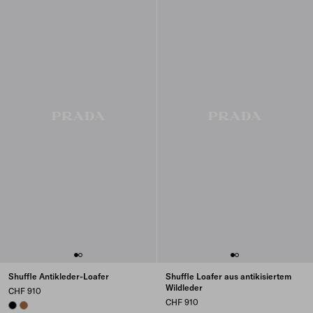
Shuffle Antikleder-Loafer
Shuffle Loafer aus antikisiertem
Wildleder
CHF 910
CHF 910
BLACK
COGNAC