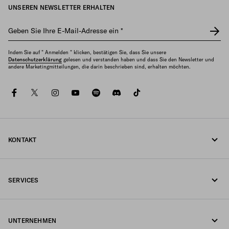
UNSEREN NEWSLETTER ERHALTEN
Geben Sie Ihre E-Mail-Adresse ein
*
Indem Sie auf " Anmelden " klicken, bestätigen Sie, dass Sie unsere
Datenschutzerklärung
gelesen und verstanden haben und dass Sie den Newsletter und
andere Marketingmitteilungen, die darin beschrieben sind, erhalten möchten.
facebook
twitter
instagram
youtube
spotify
discord
tiktok
KONTAKT
Rufen Sie uns an +41 43 508 3665
SERVICES
Schreiben Sie uns per WhatsApp
Online- und In-Store-Services
Kontakte
UNTERNEHMEN
Ihre Bestellung verfolgen