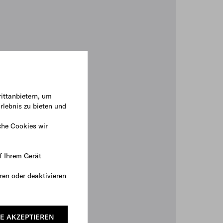
ittanbietern, um
rlebnis zu bieten und
che Cookies wir
f Ihrem Gerät
ren oder deaktivieren
E AKZEPTIEREN