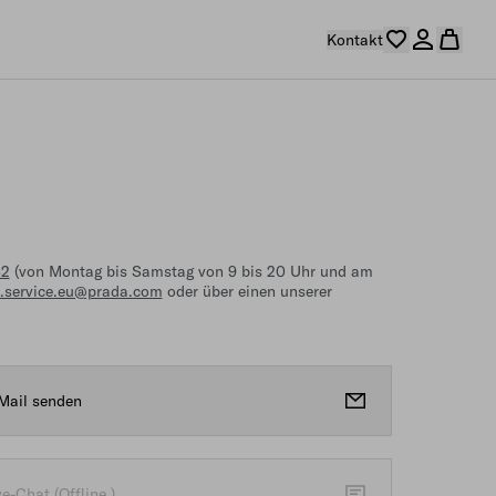
Kontakt
32
(von Montag bis Samstag von 9 bis 20 Uhr und am
t.service.eu@prada.com
oder über einen unserer
Mail senden
rufen” (offline)
ve-Chat (Offline )