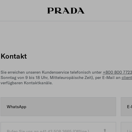
Kontakt
Sie erreichen unseren Kundenservice telefonisch unter
+800 800 772
Sonntag von 9 bis 18 Uhr, Mitteleuropäische Zeit), per E-Mail an
clien
verfügbaren Kontaktkanäle.
WhatsApp
E-
Taste “Kundenservice an
opens in new tab
Rufen Sie uns an +41 43 508 3665 (Offline )
Li