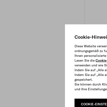
Cookie-Hinwe
Diese Website verwen
ordnungsgemäß zu fun
Ihnen personalisiert
Lesen Sie die
Cookie-
verwenden und wie Si
Indem Sie auf „Alle a
Indem Sie auf „Alle 
gespeichert.
Sie können durch Kli
und Ihre Einstellung
COOKIE-EINST