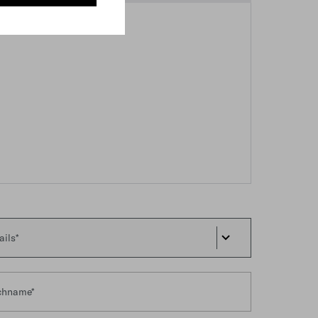
ails*
chname*