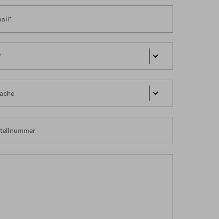
ail*
*
ache
tellnummer
iche Info*