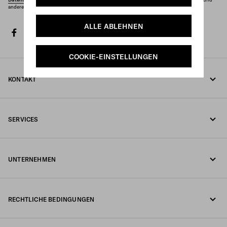
andere Marketingmitteilungen, die darin beschrieben sind, erhalten möchten.
ALLE ABLEHNEN
facebook
twitter
instagram
youtube
spotify
discord
tiktok
COOKIE-EINSTELLUNGEN
KONTAKT
Rufen Sie uns an +41 43 508 3665
SERVICES
Schreiben Sie uns per WhatsApp
Online- und In-Store-Services
Kontakte
UNTERNEHMEN
Ihre Bestellung verfolgen
FAQ
Fondazione Prada
Rückgaben
RECHTLICHE BEDINGUNGEN
Prada Group
Versand und Lieferung
Impressum