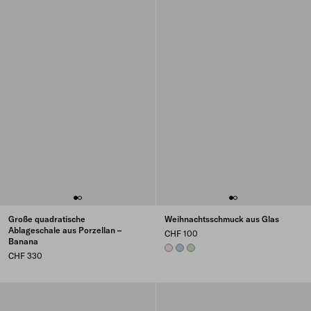
Große quadratische
Weihnachtsschmuck aus Glas
Ablageschale aus Porzellan –
CHF 100
Banana
ALABASTER PINK
LIGHT BLUE
AQUA
CHF 330