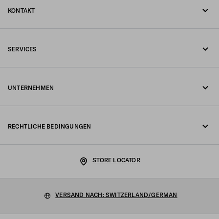
KONTAKT
Rufen Sie uns an +41 43 508 3665
SERVICES
Schreiben Sie uns per WhatsApp
Online- und In-Store-Services
Kontakte
UNTERNEHMEN
Ihre Bestellung verfolgen
FAQ
Fondazione Prada
Rückgaben
RECHTLICHE BEDINGUNGEN
Prada Group
Versand und Lieferung
Impressum
Luna Rossa
STORE LOCATOR
Datenschutzerklärung
Nachhaltigkeit
Cookie-Richtlinie
VERSAND NACH: SWITZERLAND/GERMAN
Arbeiten Sie mit uns
Cookie-Einstellungen