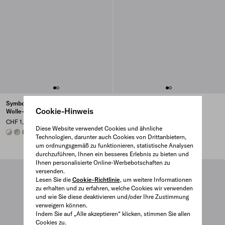
Symbole Decke aus Kaschmir-
Leichte Decke aus Jacquard-
Cookie-Hinweis
Wolle-Doppelgewebe
Wolle und Kaschmir
CHF 1,650
CHF 1,670
Diese Website verwendet Cookies und ähnliche
SAND/WHITE
PUMICE/CLAY GRAY
BLACK/SLATE GRAY
PINK
LIME GREEN
SUNNY YELLOW
Technologien, darunter auch Cookies von Drittanbietern,
DEMNÄCHST ONLINE ERHÄLTLICH
um ordnungsgemäß zu funktionieren, statistische Analysen
durchzuführen, Ihnen ein besseres Erlebnis zu bieten und
Ihnen personalisierte Online-Werbebotschaften zu
versenden.
Lesen Sie die
Cookie-Richtlinie
, um weitere Informationen
zu erhalten und zu erfahren, welche Cookies wir verwenden
und wie Sie diese deaktivieren und/oder Ihre Zustimmung
verweigern können.
Indem Sie auf „Alle akzeptieren“ klicken, stimmen Sie allen
Cookies zu.