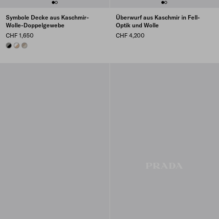
Symbole Decke aus Kaschmir-
Überwurf aus Kaschmir in Fell-
Wolle-Doppelgewebe
Optik und Wolle
CHF 1,650
CHF 4,200
BLACK/SLATE GRAY
SAND/WHITE
PUMICE/CLAY GRAY