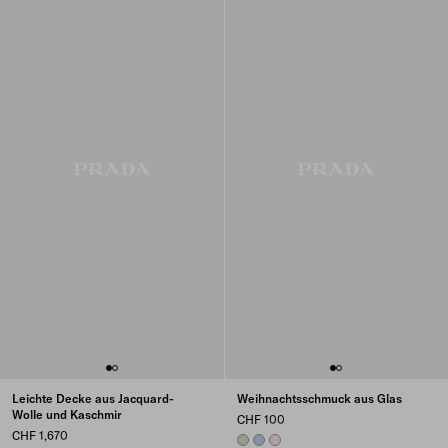
Leichte Decke aus Jacquard-
Weihnachtsschmuck aus Glas
Wolle und Kaschmir
CHF 100
CHF 1,670
AQUA
LIGHT BLUE
ALABASTER PINK