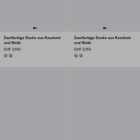
Zweifarbige Decke aus Kaschmir
Zweifarbige Decke aus Kaschmir
und Wolle
und Wolle
CHF 2,150
CHF 2,150
CAMEL/SANDY BEIGE
GREY/CLOUDY GRAY
GREY/CLOUDY GRAY
CAMEL/SANDY BEIGE