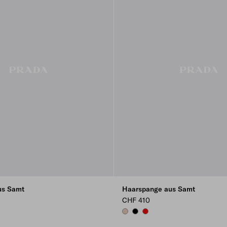
us Samt
Haarspange aus Samt
CHF 410
OPAL
BLACK
RED