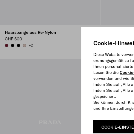
Haarspange aus Re-Nylon
Haargummi au
CHF 600
CHF 370
Cookie-Hinwe
+2
+4
BURGUNDY
BLACK
BLACK
CAMEO BEIGE
BURGUNDY
BLACK
BLACK
CAME
Diese Website verwen
ordnungsgemäß zu fun
Ihnen personalisiert
Lesen Sie die
Cookie-
verwenden und wie Si
Indem Sie auf „Alle a
Indem Sie auf „Alle 
gespeichert.
Sie können durch Kli
und Ihre Einstellung
COOKIE-EINST