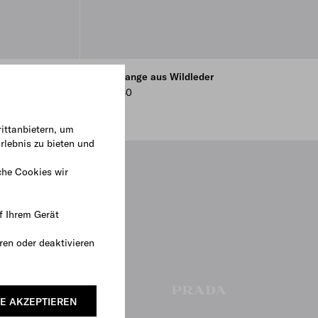
Haarspange aus Wildleder
CHF 580
ittanbietern, um
rlebnis zu bieten und
che Cookies wir
f Ihrem Gerät
ren oder deaktivieren
E AKZEPTIEREN