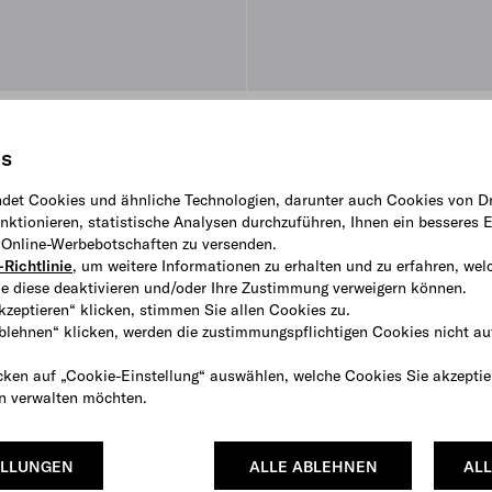
s Re-Nylon
Haarreif aus Wildleder
CHF 680
is
O BEIGE
det Cookies und ähnliche Technologien, darunter auch Cookies von Dr
ktionieren, statistische Analysen durchzuführen, Ihnen ein besseres E
e Online-Werbebotschaften zu versenden.
Richtlinie
, um weitere Informationen zu erhalten und zu erfahren, wel
e diese deaktivieren und/oder Ihre Zustimmung verweigern können.
kzeptieren“ klicken, stimmen Sie allen Cookies zu.
ablehnen“ klicken, werden die zustimmungspflichtigen Cookies nicht au
cken auf „Cookie-Einstellung“ auswählen, welche Cookies Sie akzeptie
en verwalten möchten.
ELLUNGEN
ALLE ABLEHNEN
ALL