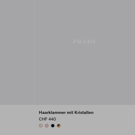
Haarklammer mit Kristallen
CHF 440
IVORY
PETAL PINK
BLACK
HONEY/TORTOISESHELL