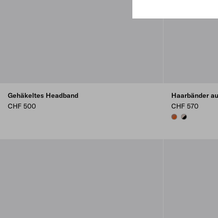
Gehäkeltes Headband
Haarbänder au
CHF 500
CHF 570
PAPAYA/BURNT 
BLACK/CAM