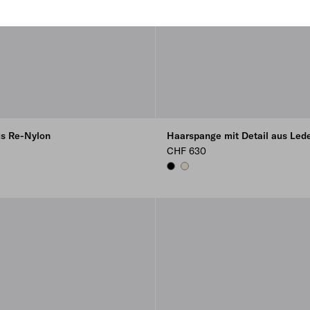
s Re-Nylon
Haarspange mit Detail aus Led
CHF 630
SIENNA
EO
BLACK
VANILLA