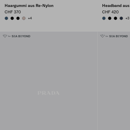
Haargummi aus Re-Nylon
Headband aus
CHF 370
CHF 420
+4
+3
AVIATION BLUE
BLACK
BLACK
CAMEO BEIGE
AVIATION BLUE
BLACK
BLACK
BALTI