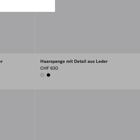
er
Haarspange mit Detail aus Leder
CHF 630
VANILLA
BLACK