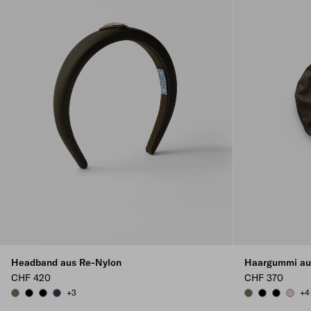
Headband aus Re-Nylon
Haargummi au
CHF 420
CHF 370
+3
+4
FOREST
BLACK
BLACK
BALTICLUE
FOREST
BLACK
BLACK
CAME