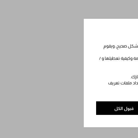
 بشكل صحيح، ويقوم
مة وكيفية تعطيلها و /
ازك.
عداد ملفات تعريف
قبول الكل