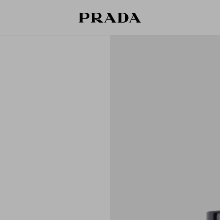
قائمة أمنياتك فارغة. استكشفوا المجموعات،
حقيبة التسوق فارغة
حفظوا قطعكم المفضّلة، واستلموها من هنا.
سجِّل الدخول أو أنشئ حسابك الشخصي
سجِّل الدخول أو أنشئ حسابك الشخصي