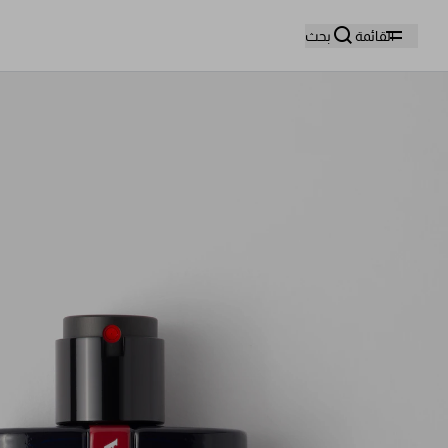
وا
القائمة
بحث