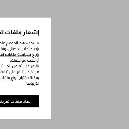
إشعار ملفات تع
يستخدم هذا الموقع ملفا
بإجراء تحليل إحصائي، وت
راجع
سياسة ملفات تعري
أو حجب موافقتك.
بالنقر على "قبول الكل"،
من خلال النقر على "رفض 
يمكنك اختيار أنواع ملفات
الارتباط".
إعداد ملفات تعريف 