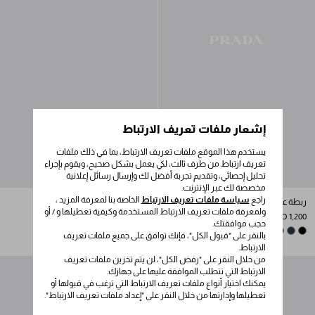
إشعار ملفات تعريف الارتباط
يستخدم هذا الموقع ملفات تعريف الارتباط، بما في ذلك ملفات
تعريف ارتباط من طرف ثالث، لكي يعمل بشكل صحيح، ويقوم بإجراء
تحليل إحصائي، وتقديم تجربة أفضل لك وإرسال رسائل إعلانية
مخصصة لك عبر الإنترنت.
راجع
سياسة ملفات تعريف الارتباط
الخاصة بنا لمعرفة المزيد ،
ربطة عنق من الساتان
ربطة عنق من الساتان
ولمعرفة ملفات تعريف الارتباط المستخدمة وكيفية تعطيلها و / أو
AED 1,200
AED 1,200
حجب موافقتك.
SMOKY GRAY
+1
BLACK
BURGUNDY
NAVY
BURGUNDY
SMOKY GRAY
+1
NAVY
BLACK
بالنقر على "قبول الكل"، فإنك توافق على جميع ملفات تعريف
الارتباط.
من خلال النقر على "رفض الكل"، لن يتم تخزين ملفات تعريف
الارتباط التي تتطلب الموافقة عليها على جهازك.
يمكنك اختيار أنواع ملفات تعريف الارتباط التي ترغب في قبولها أو
تعطيلها وإدارتها من خلال النقر على "إعداد ملفات تعريف الارتباط".