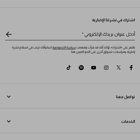
اشترك في نشرتنا الإخبارية
أدخل عنوان بريدك الإلكتروني
*
بالنقر على «اشترك»، تؤكد أنك قد قرأت وفهمت
سياسة الخصوصية
لدينا،وأنك ترغب في استلام نشرة
إخبارية، ومراسلات تسويق أخرى على النحو المبين هنا.
tiktok
spotify
youtube
instagram
twitter
facebook
تواصل معنا
اتصل بنا 800772320
الخدمات
تواصل معنا عبر WhatsApp
خدمات عبر الإنترنت وفي المتجر
جهات الاتصال