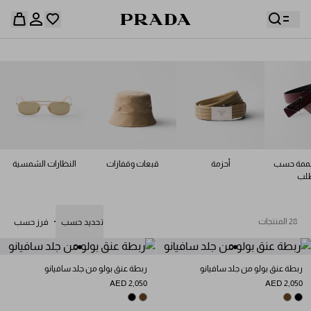
قائمة أمنياتك فارغة. استكشفوا المجموعات، واحفظوا
حقيبة التسوق فارغة
قطعكم المفضّلة، واستلموها من هنا.
سجِّل الدخول أو أنشئ حسابك الشخصي
سجِّل الدخول أو أنشئ حسابك الشخصي
صممة حسب
أحزمة
قبعات وقفازات
النظارات الشمسية
حقيبة التسوق فارغة
طلب
28 المنتجات
تحديد حسب
فرز حسب
ربطة عنق بولو من جلد سافيانو
ربطة عنق بولو من جلد سافيانو
AED 2,050
AED 2,050
LIGHT TAN
BLACK
LIGHT TAN
BLACK