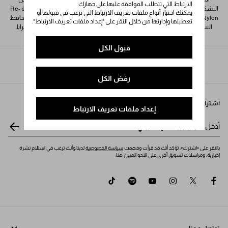
الارتباط التي تتطلب الموافقة عليها على جهازك.
اكتشف
التشكيلة عصبات الرأس المُبطنة من PRADA والقبعات الباكيت النسائية من خامة Re-
يمكنك اختيار أنواع ملفات تعريف الارتباط التي ترغب في قبولها أو
Nylon وحلقات وسلاسل المفاتيح والأوشحة من الكشمير والحرير المنقوش والمحافظ
تعطيلها وإدارتها من خلال النقر على "إعداد ملفات تعريف الارتباط".
النسائية من جلد سافيانو والقفازات والأحزمة وحقائب التزيين الفاخرة المزودة بمرايا.
قبول الكل
Prada
/
النساء
/
الأكسسوارات
رفض الكل
اشترك في نشرتنا الإخبارية
إعداد ملفات تعريف الارتباط
أدخل عنوان بريدك الإلكتروني
*
بالنقر على «اشترك»، تؤكد أنك قد قرأت وفهمت
سياسة الخصوصية
لدينا،وأنك ترغب في استلام نشرة
إخبارية، ومراسلات تسويق أخرى على النحو المبين هنا.
tiktok
spotify
youtube
instagram
twitter
facebook