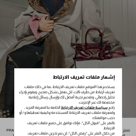
إشعار ملفات تعريف الارتباط
يستخدم هذا الموقع ملفات تعريف الارتباط، بما في ذلك ملفات
تعريف ارتباط من طرف ثالث، لكي يعمل بشكل صحيح، ويقوم بإجراء
تحليل إحصائي، وتقديم تجربة أفضل لك وإرسال رسائل إعلانية
مخصصة لك عبر الإنترنت.
راجع
سياسة ملفات تعريف الارتباط
الخاصة بنا لمعرفة المزيد ،
ولمعرفة ملفات تعريف الارتباط المستخدمة وكيفية تعطيلها و / أو
حجب موافقتك.
بالنقر على "قبول الكل"، فإنك توافق على جميع ملفات تعريف
المجموعة النسائية الجديدة
الارتباط.
تتميّز الاكسسوارات النسائية من PRADA بتصميمات جديدة مُبتكرة مع شعار PRADA
من خلال النقر على "رفض الكل"، لن يتم تخزين ملفات تعريف
المثلث، وتكتمل روعتها بنقشات وتفاصيل مُذهلة ولمسة رسومية بارزة. وتشمل