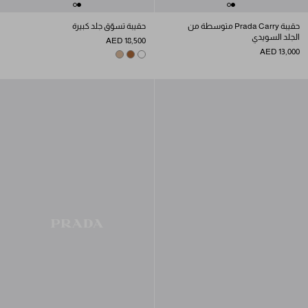
حقيبة Prada Carry متوسطة من
حقيبة تسوّق جلد كبيرة
الجلد السويدي
AED 18,500
AED 13,000
SAND BEIGE
COGNAC
WHITE