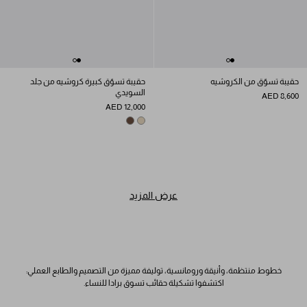
حقيبة تسوّق من الكروشيه
حقيبة تسوّق كبيرة كروشيه من جلد
السويدي
AED 8,600
AED 12,000
COCOA BROWN
DESERT BEIGE
عرض المزيد
خطوط منتظمة، وأنيقة ورومانسية، توليفة مميزة من التصميم والطابع العملي:
اكتشفوا تشكيلة حقائب تسوق برادا للنساء.