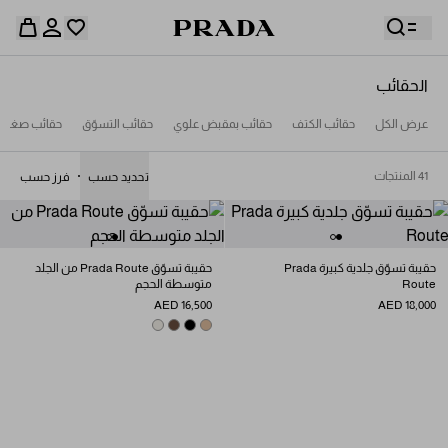
الحقائب
قائمة أمنياتك فارغة. استكشفوا المجموعات، واحفظوا
عرض الكل
حقائب الكتف
حقائب بمقبض علوي
حقائب التسوّق
حقائب صغيرة
حقيبة التسوق فارغة
قطعكم المفضّلة، واستلموها من هنا.
سجِّل الدخول أو أنشئ حسابك الشخصي
سجِّل الدخول أو أنشئ حسابك الشخصي
41 المنتجات
تحديد حسب
فرز حسب
حقيبة التسوق فارغة
حقيبة تسوّق جلدية كبيرة Prada
حقيبة تسوّق Prada Route من الجلد
Route
متوسطة الحجم
AED 16,500
AED 18,000
CHALK WHITE
COCOA BROWN
SAND BEIGE
BLACK