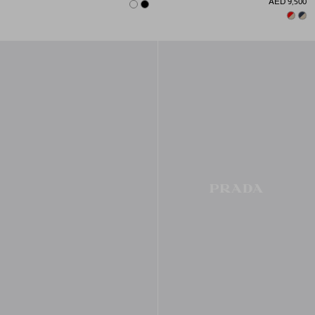
AED 9,500
WHITE
BLACK
BEIGE/BALTIC BLUE
TAN/RED