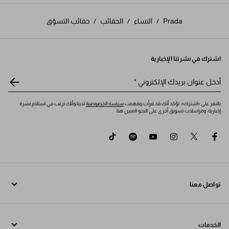
Prada
/
النساء
/
الحقائب
/
حقائب التسوّق
اشترك في نشرتنا الإخبارية
أدخل عنوان بريدك الإلكتروني
*
بالنقر على «اشترك»، تؤكد أنك قد قرأت وفهمت
سياسة الخصوصية
لدينا،وأنك ترغب في استلام نشرة
إخبارية، ومراسلات تسويق أخرى على النحو المبين هنا.
tiktok
spotify
youtube
instagram
twitter
facebook
تواصل معنا
اتصل بنا 800772320
الخدمات