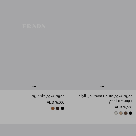
حقيبة تسوّق Prada Route من الجلد
حقيبة تسوّق جلد كبيرة
متوسطة الحجم
AED 16,000
AED 16,500
BRIARWOOD
COGNAC
BLACK
CHALK WHITE
SAND BEIGE
COCOA BROWN
BLACK