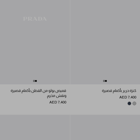
كنزة حرير بأكمام قصيرة
قميص بولو من القطن بأكمام قصيرة
ونقش مخرم.
AED 7,400
AED 7,400
NAVY
GREY