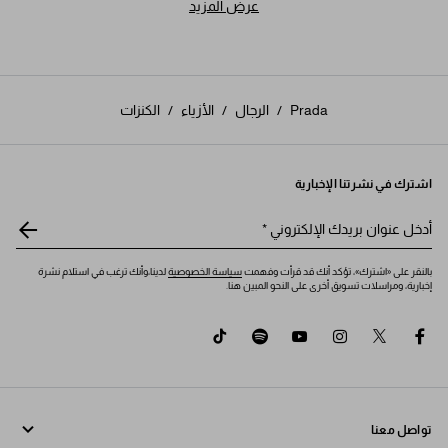
عرض المزيد
Prada
/
الرجال
/
الأزياء
/
الكنزات
اشترك في نشرتنا الإخبارية
أدخل عنوان بريدك الإلكتروني
*
بالنقر على «اشترك»، تؤكد أنك قد قرأت وفهمت
سياسة الخصوصية
لدينا،وأنك ترغب في استلام نشرة
إخبارية، ومراسلات تسويق أخرى على النحو المبين هنا.
tiktok
spotify
youtube
instagram
twitter
facebook
تواصل معنا