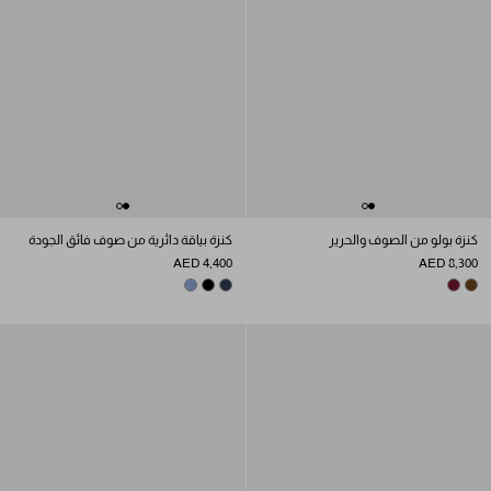
كنزة بولو من الصوف والحرير
كنزة بياقة دائرية من صوف فائق الجودة
AED 4,400
AED 8,300
AVIATOR BLUE
BLACK
NAVY
BURGUNDY
MUD