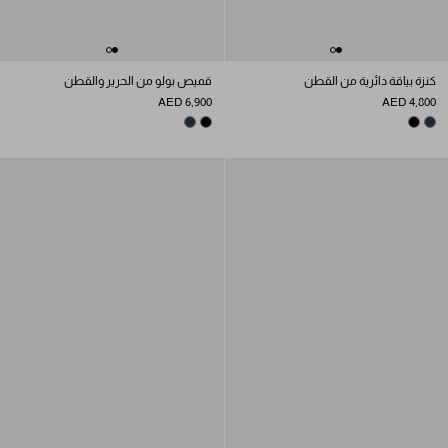
كنزة بياقة دائرية من القطن
قميص بولو من الحرير والقطن
AED 6,900
AED 4,800
NAVY
BLACK
BLACK
NAVY