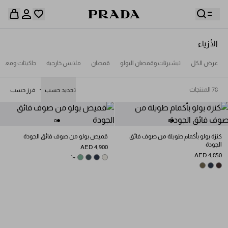
الأزياء
قائمة أمنياتك فارغة. استكشفوا المجموعات، واحفظوا
عرض الكل
تيشيرتات وقمصان البولو
قمصان
ملابس خارجية
جاكيتات ومعا
حقيبة التسوق فارغة
قطعكم المفضّلة، واستلموها من هنا.
سجِّل الدخول أو أنشئ حسابك الشخصي
سجِّل الدخول أو أنشئ حسابك الشخصي
78 المنتجات
تحديد حسب
فرز حسب
حقيبة التسوق فارغة
كنزة بولو بأكمام طويلة من صوف فائق
قميص بولو من صوف فائق الجودة
الجودة
AED 4,900
AED 4,850
SAGE GREEN
BOTTLE GREEN
+1
CHALK WHITE
NAVY
FOREST GREEN
DARK BROWN
NAVY