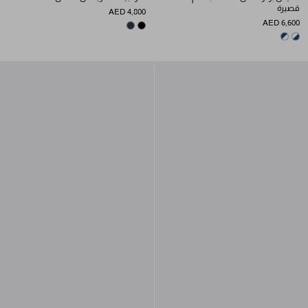
قصيرة
AED 4,800
AED 6,600
NAVY
BLACK
WHITE/BLUE
BLUE/WHITE