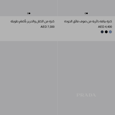
كنزة بياقة دائرية من صوف فائق الجودة
كنزة من الكتان والحرير بأكمام طويلة
AED 7,800
AED 4,400
AVIATOR BLUE
NAVY
BLACK