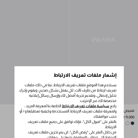
إشعار ملفات تعريف الارتباط
يستخدم هذا الموقع ملفات تعريف الارتباط، بما في ذلك ملفات
تعريف ارتباط من طرف ثالث، لكي يعمل بشكل صحيح، ويقوم بإجراء
تحليل إحصائي، وتقديم تجربة أفضل لك وإرسال رسائل إعلانية
مخصصة لك عبر الإنترنت.
راجع
سياسة ملفات تعريف الارتباط
الخاصة بنا لمعرفة المزيد ،
قميص بولو من الكشمير والحرير
قميص بولو قطن مخطط بأكمام
ولمعرفة ملفات تعريف الارتباط المستخدمة وكيفية تعطيلها و / أو
قصيرة
حجب موافقتك.
AED 11,000
بالنقر على "قبول الكل"، فإنك توافق على جميع ملفات تعريف
AED 6,600
WHITE
NAVY
الارتباط.
BLUE/WHITE
WHITE/BLUE
من خلال النقر على "رفض الكل"، لن يتم تخزين ملفات تعريف
الارتباط التي تتطلب الموافقة عليها على جهازك.