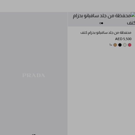
محفظة من جلد سافيانو بحزام كتف
AED 5,500
CARAMEL
CHALK WHITE
+1
BLACK
PEONY PINK