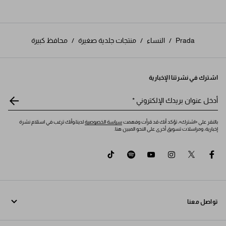
Prada
/
النساء
/
منتجات جلدية صغيرة
/
محافظ كبيرة
اشترك في نشرتنا الإخبارية
أدخل عنوان بريدك الإلكتروني
*
بالنقر على «اشترك»، تؤكد أنك قد قرأت وفهمت
سياسة الخصوصية
لدينا،وأنك ترغب في استلام نشرة
إخبارية، ومراسلات تسويق أخرى على النحو المبين هنا.
tiktok
spotify
youtube
instagram
twitter
facebook
تواصل معنا
اتصل بنا 800772320