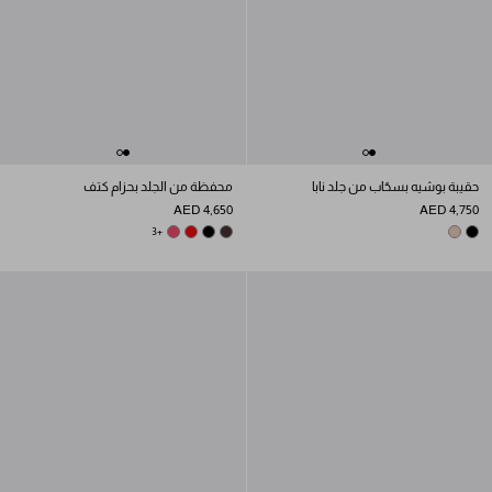
حقيبة بوشيه بسحّاب من جلد نابا
محفظة من الجلد بحزام كتف
AED 4,650
AED 4,750
PEONY PINK
+3
DARK BROWN
RED
BLACK
OPAL
BLACK