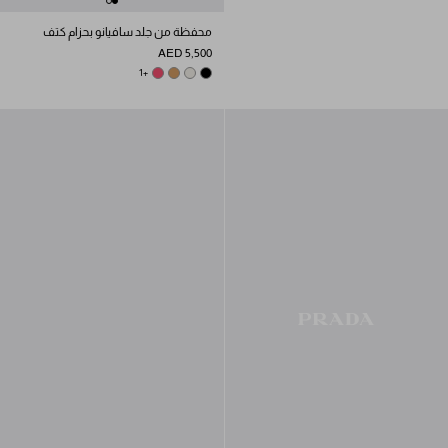
محفظة من جلد سافيانو بحزام كتف
AED 5,500
PEONY PINK
CHALK WHITE
CARAMEL
+1
BLACK