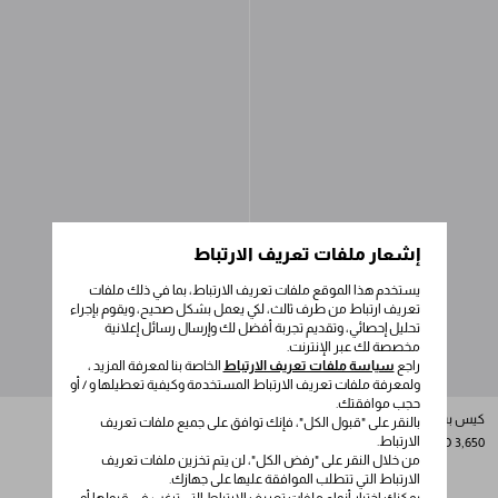
إشعار ملفات تعريف الارتباط
يستخدم هذا الموقع ملفات تعريف الارتباط، بما في ذلك ملفات
تعريف ارتباط من طرف ثالث، لكي يعمل بشكل صحيح، ويقوم بإجراء
تحليل إحصائي، وتقديم تجربة أفضل لك وإرسال رسائل إعلانية
مخصصة لك عبر الإنترنت.
راجع
سياسة ملفات تعريف الارتباط
الخاصة بنا لمعرفة المزيد ،
ولمعرفة ملفات تعريف الارتباط المستخدمة وكيفية تعطيلها و / أو
حجب موافقتك.
كيس بسحّاب من الجلد
محفظة من الجلد بحزام كتف
بالنقر على "قبول الكل"، فإنك توافق على جميع ملفات تعريف
الارتباط.
AED 4,650
AED 3,650
من خلال النقر على "رفض الكل"، لن يتم تخزين ملفات تعريف
DARK BROWN
+3
RED
PEONY PINK
BLACK
الارتباط التي تتطلب الموافقة عليها على جهازك.