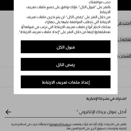
حجب موافقتك.
إضافة إلى حقيبة التسوق
بالنقر على "قبول الكل"، فإنك توافق على جميع ملفات تعريف
الارتباط.
من خلال النقر على "رفض الكل"، لن يتم تخزين ملفات تعريف
الارتباط التي تتطلب الموافقة عليها على جهازك.
ابحث في المتجر
يمكنك اختيار أنواع ملفات تعريف الارتباط التي ترغب في قبولها أو
تعطيلها وإدارتها من خلال النقر على "إعداد ملفات تعريف الارتباط".
تفاصيل المنتج
قبول الكل
الشحن وعمليات الإرجاع مجاناً
رفض الكل
Prada
/
النساء
/
الأكسسوارات
/
شالات وأوشحة حريرية
إعداد ملفات تعريف الارتباط
اشترك في نشرتنا الإخبارية
أدخل عنوان بريدك الإلكتروني
*
بالنقر على «اشترك»، تؤكد أنك قد قرأت وفهمت
سياسة الخصوصية
لدينا،وأنك ترغب في استلام نشرة
إخبارية، ومراسلات تسويق أخرى على النحو المبين هنا.