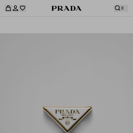
قائمة أمنياتك فارغة. استكشفوا المجموعات، واحفظوا
حقيبة التسوق فارغة
قطعكم المفضّلة، واستلموها من هنا.
سجِّل الدخول أو أنشئ حسابك الشخصي
سجِّل الدخول أو أنشئ حسابك الشخصي
حقيبة التسوق فارغة