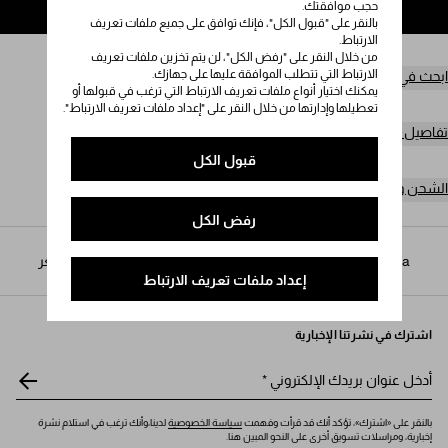
حجب موافقتك.
إضافة إلى حقيبة التسوق
بالنقر على "قبول الكل"، فإنك توافق على جميع ملفات تعريف
الارتباط.
من خلال النقر على "رفض الكل"، لن يتم تخزين ملفات تعريف
الارتباط التي تتطلب الموافقة عليها على جهازك.
ابحث في المتجر
يمكنك اختيار أنواع ملفات تعريف الارتباط التي ترغب في قبولها أو
تعطيلها وإدارتها من خلال النقر على "إعداد ملفات تعريف الارتباط".
تفاصيل المنتج
قبول الكل
الشحن وعمليات الإرجاع مجاناً
رفض الكل
Prada
/
النساء
/
الأكسسوارات
/
أطواق وأكسسوارات الشعر
إعداد ملفات تعريف الارتباط
اشترك في نشرتنا الإخبارية
أدخل عنوان بريدك الإلكتروني
*
بالنقر على «اشترك»، تؤكد أنك قد قرأت وفهمت
سياسة الخصوصية
لدينا،وأنك ترغب في استلام نشرة
إخبارية، ومراسلات تسويق أخرى على النحو المبين هنا.