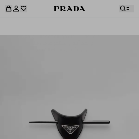
قائمة أمنياتك فارغة. استكشفوا المجموعات، واحفظوا
حقيبة التسوق فارغة
قطعكم المفضّلة، واستلموها من هنا.
سجِّل الدخول أو أنشئ حسابك الشخصي
سجِّل الدخول أو أنشئ حسابك الشخصي
حقيبة التسوق فارغة