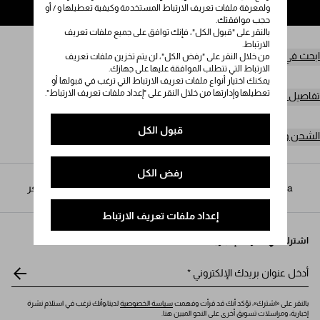
ولمعرفة ملفات تعريف الارتباط المستخدمة وكيفية تعطيلها و / أو
إضافة إلى حقيبة التسوق
حجب موافقتك.
بالنقر على "قبول الكل"، فإنك توافق على جميع ملفات تعريف
الارتباط.
ابحث في المتجر
من خلال النقر على "رفض الكل"، لن يتم تخزين ملفات تعريف
الارتباط التي تتطلب الموافقة عليها على جهازك.
يمكنك اختيار أنواع ملفات تعريف الارتباط التي ترغب في قبولها أو
تعطيلها وإدارتها من خلال النقر على "إعداد ملفات تعريف الارتباط".
تفاصيل المنتج
قبول الكل
الشحن وعمليات الإرجاع مجاناً
رفض الكل
Prada
/
النساء
/
الأكسسوارات
/
أطواق وأكسسوارات الشعر
إعداد ملفات تعريف الارتباط
اشترك في نشرتنا الإخبارية
أدخل عنوان بريدك الإلكتروني
*
بالنقر على «اشترك»، تؤكد أنك قد قرأت وفهمت
سياسة الخصوصية
لدينا،وأنك ترغب في استلام نشرة
إخبارية، ومراسلات تسويق أخرى على النحو المبين هنا.