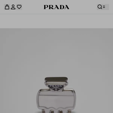
قائمة أمنياتك فارغة. استكشفوا المجموعات، واحفظوا
حقيبة التسوق فارغة
قطعكم المفضّلة، واستلموها من هنا.
سجِّل الدخول أو أنشئ حسابك الشخصي
سجِّل الدخول أو أنشئ حسابك الشخصي
حقيبة التسوق فارغة