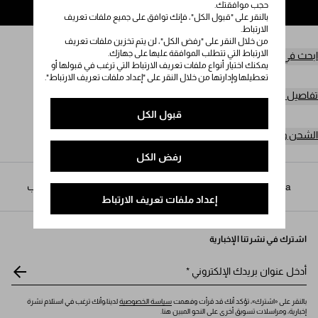
حجب موافقتك.
إضافة إلى حقيبة التسوق
بالنقر على "قبول الكل"، فإنك توافق على جميع ملفات تعريف
الارتباط.
من خلال النقر على "رفض الكل"، لن يتم تخزين ملفات تعريف
الارتباط التي تتطلب الموافقة عليها على جهازك.
ابحث في المتجر
يمكنك اختيار أنواع ملفات تعريف الارتباط التي ترغب في قبولها أو
تعطيلها وإدارتها من خلال النقر على "إعداد ملفات تعريف الارتباط".
تفاصيل المنتج
قبول الكل
الشحن وعمليات الإرجاع مجاناً
رفض الكل
Prada
/
الرجال
/
الأكسسوارات
/
أحزمة مُصممة حسب الطلب
إعداد ملفات تعريف الارتباط
اشترك في نشرتنا الإخبارية
أدخل عنوان بريدك الإلكتروني
*
بالنقر على «اشترك»، تؤكد أنك قد قرأت وفهمت
سياسة الخصوصية
لدينا،وأنك ترغب في استلام نشرة
إخبارية، ومراسلات تسويق أخرى على النحو المبين هنا.