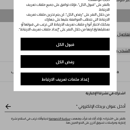
غير متوفر
بالنقر على "قبول الكل"، فإنك توافق على جميع ملفات تعريف
الارتباط.
من خلال النقر على "رفض الكل"، لن يتم تخزين ملفات تعريف
غير متوفر
الارتباط التي تتطلب الموافقة عليها على جهازك.
يمكنك اختيار أنواع ملفات تعريف الارتباط التي ترغب في قبولها أو
تعطيلها وإدارتها من خلال النقر على "إعداد ملفات تعريف الارتباط".
تفاصيل المنتج
قبول الكل
الشحن وعمليات الإرجاع مجاناً
رفض الكل
Prada
/
الرجال
/
الأكسسوارات
/
أحزمة مُصممة حسب الطلب
إعداد ملفات تعريف الارتباط
اشترك في نشرتنا الإخبارية
أدخل عنوان بريدك الإلكتروني
*
بالنقر على «اشترك»، تؤكد أنك قد قرأت وفهمت
سياسة الخصوصية
لدينا،وأنك ترغب في استلام نشرة
إخبارية، ومراسلات تسويق أخرى على النحو المبين هنا.