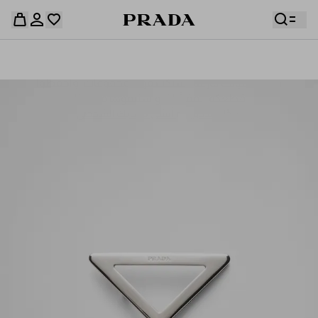
قائمة أمنياتك فارغة. استكشفوا المجموعات، واحفظوا
حقيبة التسوق فارغة
قطعكم المفضّلة، واستلموها من هنا.
سجِّل الدخول أو أنشئ حسابك الشخصي
سجِّل الدخول أو أنشئ حسابك الشخصي
حقيبة التسوق فارغة