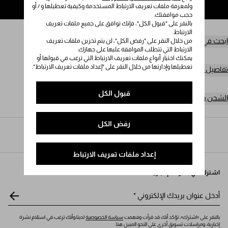
ولمعرفة ملفات تعريف الارتباط المستخدمة وكيفية تعطيلها و / أو
إضافة إلى حقيبة التسوق
حجب موافقتك.
بالنقر على "قبول الكل"، فإنك توافق على جميع ملفات تعريف
الارتباط.
ابحث في المتجر
من خلال النقر على "رفض الكل"، لن يتم تخزين ملفات تعريف
الارتباط التي تتطلب الموافقة عليها على جهازك.
يمكنك اختيار أنواع ملفات تعريف الارتباط التي ترغب في قبولها أو
تعطيلها وإدارتها من خلال النقر على "إعداد ملفات تعريف الارتباط".
تفاصيل المنتج
قبول الكل
الشحن وعمليات الإرجاع مجاناً
رفض الكل
Prada
/
النساء
/
منتجات جلدية صغيرة
/
محافظ صغيرة
إعداد ملفات تعريف الارتباط
اشترك في نشرتنا الإخبارية
أدخل عنوان بريدك الإلكتروني
*
بالنقر على «اشترك»، تؤكد أنك قد قرأت وفهمت
سياسة الخصوصية
لدينا،وأنك ترغب في استلام نشرة
إخبارية، ومراسلات تسويق أخرى على النحو المبين هنا.