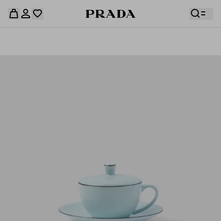
قائمة أمنياتك فارغة. استكشفوا المجموعات، واحفظوا
حقيبة التسوق فارغة
قطعكم المفضّلة، واستلموها من هنا.
سجِّل الدخول أو أنشئ حسابك الشخصي
سجِّل الدخول أو أنشئ حسابك الشخصي
حقيبة التسوق فارغة