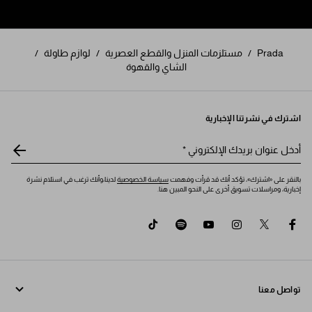
Prada
/
مستلزمات المنزل والقطع العصرية
/
لوازم طاولة
/
الشاي والقهوة
اشترك في نشرتنا الإخبارية
أدخل عنوان بريدك الإلكتروني
*
بالنقر على «اشترك»، تؤكد أنك قد قرأت وفهمت
سياسة الخصوصية
لدينا،وأنك ترغب في استلام نشرة
إخبارية، ومراسلات تسويق أخرى على النحو المبين هنا.
tiktok
spotify
youtube
instagram
twitter
facebook
تواصل معنا