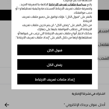
مخصصة لك عبر الإنترنت.
يُرجى تحديد المقاس
راجع
سياسة ملفات تعريف الارتباط
الخاصة بنا لمعرفة المزيد ،
ولمعرفة ملفات تعريف الارتباط المستخدمة وكيفية تعطيلها و / أو
حجب موافقتك.
إضافة إلى حقيبة التسوق
بالنقر على "قبول الكل"، فإنك توافق على جميع ملفات تعريف
الارتباط.
من خلال النقر على "رفض الكل"، لن يتم تخزين ملفات تعريف
الارتباط التي تتطلب الموافقة عليها على جهازك.
ابحث في المتجر
يمكنك اختيار أنواع ملفات تعريف الارتباط التي ترغب في قبولها أو
تعطيلها وإدارتها من خلال النقر على "إعداد ملفات تعريف الارتباط".
تفاصيل المنتج
قبول الكل
الشحن وعمليات الإرجاع مجاناً
رفض الكل
Prada
/
النساء
/
الأزياء
/
الكنزات
إعداد ملفات تعريف الارتباط
اشترك في نشرتنا الإخبارية
أدخل عنوان بريدك الإلكتروني
*