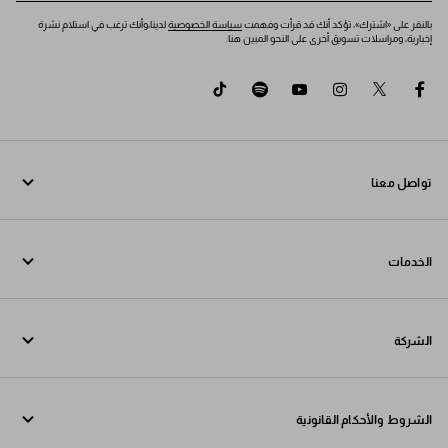
بالنقر على «اشترك»، تؤكد أنك قد قرأت وفهمت
سياسة الخصوصية
لدينا،وأنك ترغب في استلام نشرة
إخبارية، ومراسلات تسويق أخرى على النحو المبين هنا.
tiktok
spotify
youtube
instagram
twitter
facebook
تواصل معنا
اتصل بنا 800772320
الخدمات
تواصل معنا عبر WhatsApp
خدمات عبر الإنترنت وفي المتجر
جهات الاتصال
الشركة
تتبع طلبك
الأسئلة الشائعة
Fondazione Prada
عمليات الإرجاع
الشروط والأحكام القانونية
Prada Group
الشحن والتوصيل