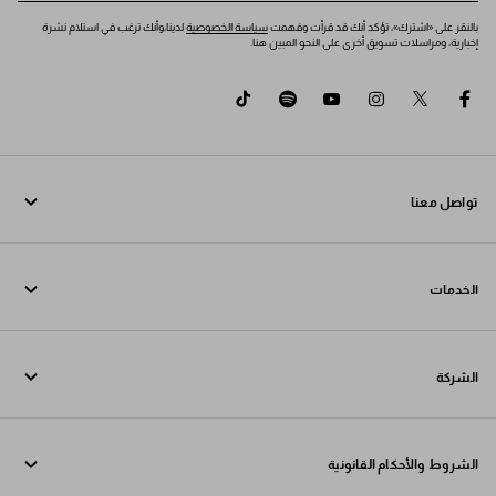
بالنقر على «اشترك»، تؤكد أنك قد قرأت وفهمت
سياسة الخصوصية
لدينا،وأنك ترغب في استلام نشرة
إخبارية، ومراسلات تسويق أخرى على النحو المبين هنا.
tiktok
spotify
youtube
instagram
twitter
facebook
تواصل معنا
اتصل بنا 800772320
الخدمات
تواصل معنا عبر WhatsApp
خدمات عبر الإنترنت وفي المتجر
جهات الاتصال
الشركة
تتبع طلبك
الأسئلة الشائعة
Fondazione Prada
عمليات الإرجاع
الشروط والأحكام القانونية
Prada Group
الشحن والتوصيل