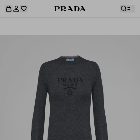
قائمة أمنياتك فارغة. استكشفوا المجموعات، واحفظوا
حقيبة التسوق فارغة
قطعكم المفضّلة، واستلموها من هنا.
سجِّل الدخول أو أنشئ حسابك الشخصي
سجِّل الدخول أو أنشئ حسابك الشخصي
حقيبة التسوق فارغة