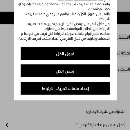
ولمعرفة ملفات تعريف الارتباط المستخدمة وكيفية تعطيلها و / أو
يُرجى تحديد المقاس
حجب موافقتك.
بالنقر على "قبول الكل"، فإنك توافق على جميع ملفات تعريف
إضافة إلى حقيبة التسوق
الارتباط.
من خلال النقر على "رفض الكل"، لن يتم تخزين ملفات تعريف
الارتباط التي تتطلب الموافقة عليها على جهازك.
يمكنك اختيار أنواع ملفات تعريف الارتباط التي ترغب في قبولها أو
ابحث في المتجر
تعطيلها وإدارتها من خلال النقر على "إعداد ملفات تعريف الارتباط".
تفاصيل المنتج
قبول الكل
الشحن وعمليات الإرجاع مجاناً
رفض الكل
إعداد ملفات تعريف الارتباط
Prada
/
النساء
/
الأزياء
/
الكنزات
اشترك في نشرتنا الإخبارية
أدخل عنوان بريدك الإلكتروني
*