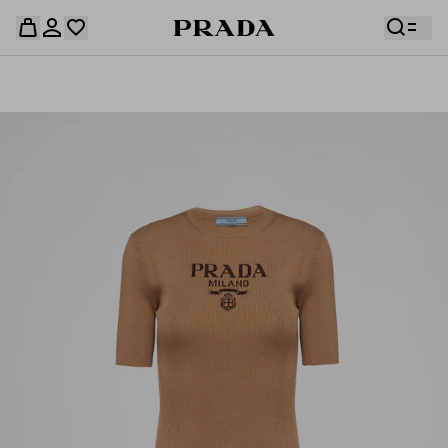
قائمة أمنياتك فارغة. استكشفوا المجموعات، واحفظوا
حقيبة التسوق فارغة
قطعكم المفضّلة، واستلموها من هنا.
سجِّل الدخول أو أنشئ حسابك الشخصي
سجِّل الدخول أو أنشئ حسابك الشخصي
حقيبة التسوق فارغة