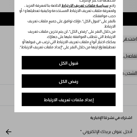
مخصصة لك عبر الإنترنت.
يُرجى تحديد المقاس
راجع
سياسة ملفات تعريف الارتباط
الخاصة بنا لمعرفة المزيد ،
ولمعرفة ملفات تعريف الارتباط المستخدمة وكيفية تعطيلها و / أو
حجب موافقتك.
إضافة إلى حقيبة التسوق
بالنقر على "قبول الكل"، فإنك توافق على جميع ملفات تعريف
الارتباط.
من خلال النقر على "رفض الكل"، لن يتم تخزين ملفات تعريف
الارتباط التي تتطلب الموافقة عليها على جهازك.
ابحث في المتجر
يمكنك اختيار أنواع ملفات تعريف الارتباط التي ترغب في قبولها أو
تعطيلها وإدارتها من خلال النقر على "إعداد ملفات تعريف الارتباط".
تفاصيل المنتج
قبول الكل
الشحن وعمليات الإرجاع مجاناً
رفض الكل
Prada
/
النساء
/
الأزياء
/
الكنزات
إعداد ملفات تعريف الارتباط
اشترك في نشرتنا الإخبارية
أدخل عنوان بريدك الإلكتروني
*