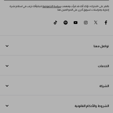
بالنقر على «اشترك»، تؤكد أنك قد قرأت وفهمت
سياسة الخصوصية
لدينا،وأنك ترغب في استلام نشرة
إخبارية، ومراسلات تسويق أخرى على النحو المبين هنا.
tiktok
spotify
youtube
instagram
twitter
facebook
تواصل معنا
اتصل بنا 800772320
الخدمات
تواصل معنا عبر WhatsApp
خدمات عبر الإنترنت وفي المتجر
جهات الاتصال
الشركة
تتبع طلبك
الأسئلة الشائعة
Fondazione Prada
عمليات الإرجاع
الشروط والأحكام القانونية
Prada Group
الشحن والتوصيل