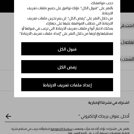
حجب موافقتك.
إضافة إلى حقيبة التسوق
بالنقر على "قبول الكل"، فإنك توافق على جميع ملفات تعريف
الارتباط.
من خلال النقر على "رفض الكل"، لن يتم تخزين ملفات تعريف
الارتباط التي تتطلب الموافقة عليها على جهازك.
ابحث في المتجر
يمكنك اختيار أنواع ملفات تعريف الارتباط التي ترغب في قبولها أو
تعطيلها وإدارتها من خلال النقر على "إعداد ملفات تعريف الارتباط".
تفاصيل المنتج
قبول الكل
الشحن وعمليات الإرجاع مجاناً
رفض الكل
Prada
/
مجوهرات فاخرة
/
الفئات
/
قلائد
إعداد ملفات تعريف الارتباط
اشترك في نشرتنا الإخبارية
أدخل عنوان بريدك الإلكتروني
*
بالنقر على «اشترك»، تؤكد أنك قد قرأت وفهمت
سياسة الخصوصية
لدينا،وأنك ترغب في استلام نشرة
إخبارية، ومراسلات تسويق أخرى على النحو المبين هنا.