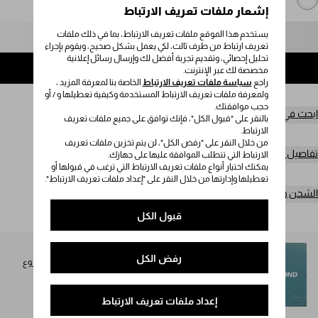
إشعار ملفات تعريف الارتباط
يستخدم هذا الموقع ملفات تعريف الارتباط، بما في ذلك ملفات
يُرجى تحديد المقاس
تعريف ارتباط من طرف ثالث، لكي يعمل بشكل صحيح، ويقوم بإجراء
تحليل إحصائي، وتقديم تجربة أفضل لك وإرسال رسائل إعلانية
إضافة إلى حقيبة التسوق
مخصصة لك عبر الإنترنت.
راجع
سياسة ملفات تعريف الارتباط
الخاصة بنا لمعرفة المزيد ،
ولمعرفة ملفات تعريف الارتباط المستخدمة وكيفية تعطيلها و / أو
حجب موافقتك.
ابحث في المتجر
بالنقر على "قبول الكل"، فإنك توافق على جميع ملفات تعريف
الارتباط.
من خلال النقر على "رفض الكل"، لن يتم تخزين ملفات تعريف
تفاصيل المنتج
الارتباط التي تتطلب الموافقة عليها على جهازك.
يمكنك اختيار أنواع ملفات تعريف الارتباط التي ترغب في قبولها أو
تعطيلها وإدارتها من خلال النقر على "إعداد ملفات تعريف الارتباط".
الشحن وعمليات الإرجاع مجاناً
قبول الكل
SEA BEYOND
رفض الكل
تُخصص نسبة 1% من عائدات مجموعة Prada Re-Nylon لمشروع
SEA BEYOND لصالح برنامجه التعليمي.
اكتشفوا المزيد
إعداد ملفات تعريف الارتباط