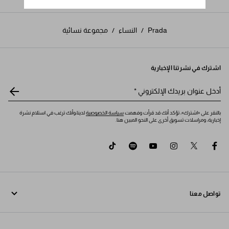
Prada
/
النساء
/
مجموعة نسائية
اشترك في نشرتنا الإخبارية
أدخل عنوان بريدك الإلكتروني
*
بالنقر على «اشترك»، تؤكد أنك قد قرأت وفهمت
سياسة الخصوصية
لدينا،وأنك ترغب في استلام نشرة
إخبارية، ومراسلات تسويق أخرى على النحو المبين هنا.
tiktok
spotify
youtube
instagram
twitter
facebook
تواصل معنا
اتصل بنا 800772320