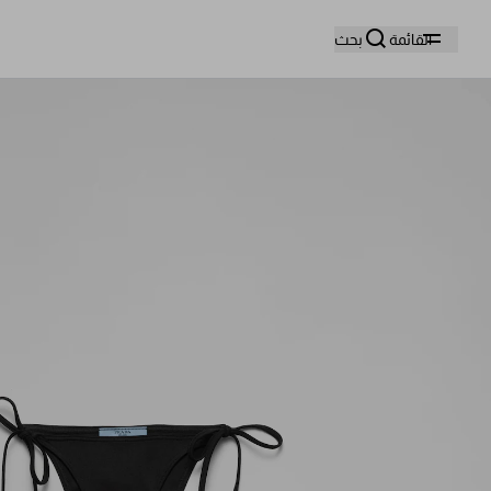
وا
القائمة
بحث