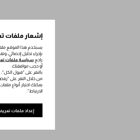
إشعار ملفات تع
يستخدم هذا الموقع ملفا
بإجراء تحليل إحصائي، وت
راجع
سياسة ملفات تعري
أو حجب موافقتك.
بالنقر على "قبول الكل"،
من خلال النقر على "رفض 
يمكنك اختيار أنواع ملفات
الارتباط".
إعداد ملفات تعريف 