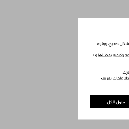
 بشكل صحيح، ويقوم
مة وكيفية تعطيلها و /
ازك.
عداد ملفات تعريف
قبول الكل