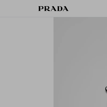
قائمة أمنياتك فارغة. استكشفوا المجموعات،
حقيبة التسوق فارغة
حفظوا قطعكم المفضّلة، واستلموها من هنا.
سجِّل الدخول أو أنشئ حسابك الشخصي
سجِّل الدخول أو أنشئ حسابك الشخصي