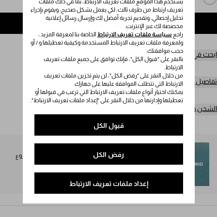
يستخدم هذا الموقع ملفات تعريف الارتباط، بما في ذلك ملفات
تعريف ارتباط من طرف ثالث، لكي يعمل بشكل صحيح، ويقوم بإجراء
تحليل إحصائي، وتقديم تجربة أفضل لك وإرسال رسائل إعلانية
إضافة إلى حقيبة التسوق
مخصصة لك عبر الإنترنت.
راجع
سياسة ملفات تعريف الارتباط
الخاصة بنا لمعرفة المزيد ،
ولمعرفة ملفات تعريف الارتباط المستخدمة وكيفية تعطيلها و / أو
حجب موافقتك.
ابحث في المتجر
بالنقر على "قبول الكل"، فإنك توافق على جميع ملفات تعريف
الارتباط.
من خلال النقر على "رفض الكل"، لن يتم تخزين ملفات تعريف
تفاصيل المنتج
الارتباط التي تتطلب الموافقة عليها على جهازك.
يمكنك اختيار أنواع ملفات تعريف الارتباط التي ترغب في قبولها أو
تعطيلها وإدارتها من خلال النقر على "إعداد ملفات تعريف الارتباط".
الشحن وعمليات الإرجاع مجاناً
قبول الكل
SEA BEYOND
رفض الكل
تُخصص نسبة 1% من عائدات مجموعة Prada Re-Nylon لمشروع
SEA BEYOND لصالح برنامجه التعليمي.
اكتشفوا المزيد
إعداد ملفات تعريف الارتباط