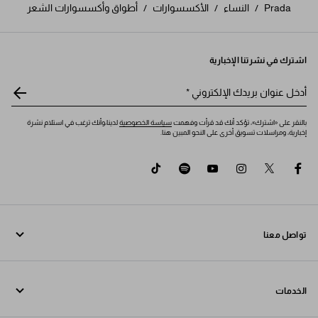
Prada
/
النساء
/
الأكسسوارات
/
أطواق وأكسسوارات الشعر
اشترك في نشرتنا الإخبارية
أدخل عنوان بريدك الإلكتروني
*
بالنقر على «اشترك»، تؤكد أنك قد قرأت وفهمت
سياسة الخصوصية
لدينا،وأنك ترغب في استلام نشرة
إخبارية، ومراسلات تسويق أخرى على النحو المبين هنا.
tiktok
spotify
youtube
instagram
twitter
facebook
تواصل معنا
اتصل بنا 800772320
الخدمات
تواصل معنا عبر WhatsApp