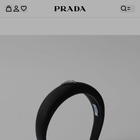
قائمة أمنياتك فارغة. استكشفوا المجموعات، واحفظوا
حقيبة التسوق فارغة
قطعكم المفضّلة، واستلموها من هنا.
سجِّل الدخول أو أنشئ حسابك الشخصي
سجِّل الدخول أو أنشئ حسابك الشخصي
حقيبة التسوق فارغة