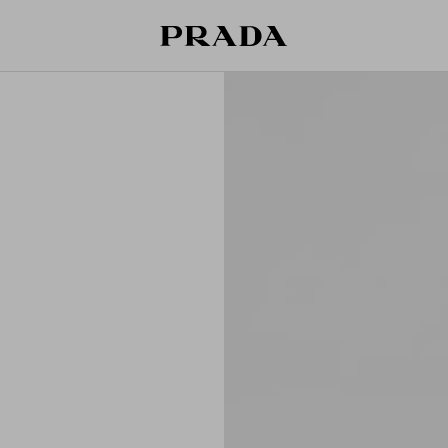
قائمة أمنياتك فارغة. استكشفوا المجموعات،
حقيبة التسوق فارغة
حفظوا قطعكم المفضّلة، واستلموها من هنا.
سجِّل الدخول أو أنشئ حسابك الشخصي
سجِّل الدخول أو أنشئ حسابك الشخصي