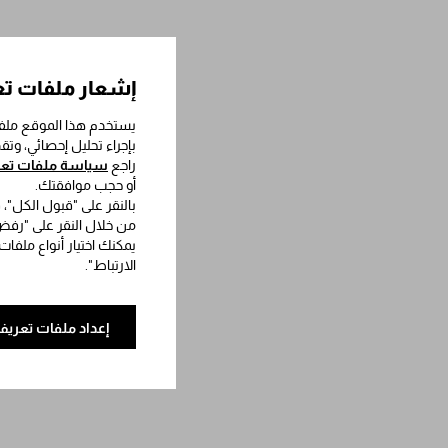
إشعار ملفات تع
يستخدم هذا الموقع ملفا
بإجراء تحليل إحصائي، وت
راجع
سياسة ملفات تعري
أو حجب موافقتك.
بالنقر على "قبول الكل"،
من خلال النقر على "رفض 
يمكنك اختيار أنواع ملفات
الارتباط".
إعداد ملفات تعريف 