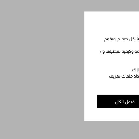
 بشكل صحيح، ويقوم
مة وكيفية تعطيلها و /
ازك.
عداد ملفات تعريف
قبول الكل