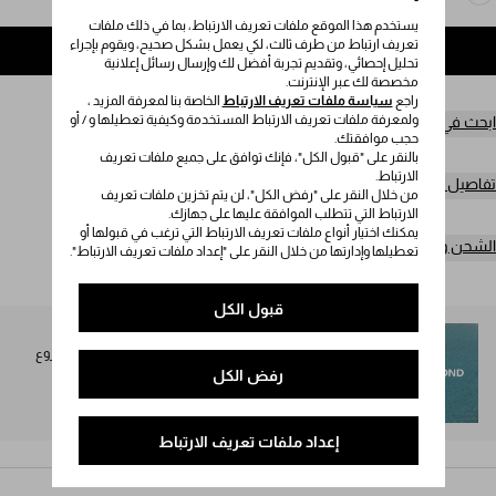
يستخدم هذا الموقع ملفات تعريف الارتباط، بما في ذلك ملفات
تعريف ارتباط من طرف ثالث، لكي يعمل بشكل صحيح، ويقوم بإجراء
إضافة إلى حقيبة التسوق
تحليل إحصائي، وتقديم تجربة أفضل لك وإرسال رسائل إعلانية
مخصصة لك عبر الإنترنت.
راجع
سياسة ملفات تعريف الارتباط
الخاصة بنا لمعرفة المزيد ،
ولمعرفة ملفات تعريف الارتباط المستخدمة وكيفية تعطيلها و / أو
ابحث في المتجر
حجب موافقتك.
بالنقر على "قبول الكل"، فإنك توافق على جميع ملفات تعريف
الارتباط.
تفاصيل المنتج
من خلال النقر على "رفض الكل"، لن يتم تخزين ملفات تعريف
الارتباط التي تتطلب الموافقة عليها على جهازك.
يمكنك اختيار أنواع ملفات تعريف الارتباط التي ترغب في قبولها أو
الشحن وعمليات الإرجاع مجاناً
تعطيلها وإدارتها من خلال النقر على "إعداد ملفات تعريف الارتباط".
قبول الكل
SEA BEYOND
تُخصص نسبة 1% من عائدات مجموعة Prada Re-Nylon لمشروع
SEA BEYOND لصالح برنامجه التعليمي.
رفض الكل
اكتشفوا المزيد
إعداد ملفات تعريف الارتباط