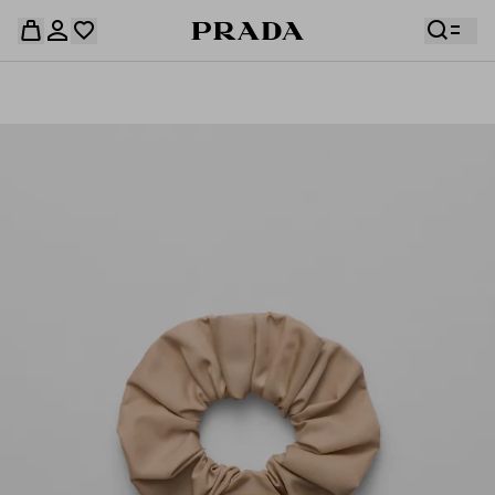
قائمة أمنياتك فارغة. استكشفوا المجموعات، واحفظوا
حقيبة التسوق فارغة
قطعكم المفضّلة، واستلموها من هنا.
سجِّل الدخول أو أنشئ حسابك الشخصي
سجِّل الدخول أو أنشئ حسابك الشخصي
حقيبة التسوق فارغة