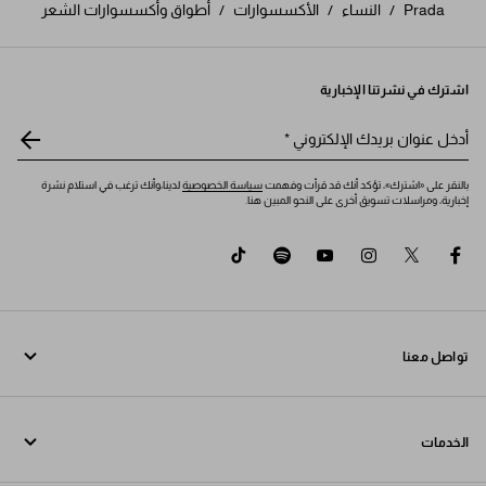
Prada
/
النساء
/
الأكسسوارات
/
أطواق وأكسسوارات الشعر
اشترك في نشرتنا الإخبارية
أدخل عنوان بريدك الإلكتروني
*
بالنقر على «اشترك»، تؤكد أنك قد قرأت وفهمت
سياسة الخصوصية
لدينا،وأنك ترغب في استلام نشرة
إخبارية، ومراسلات تسويق أخرى على النحو المبين هنا.
tiktok
spotify
youtube
instagram
twitter
facebook
تواصل معنا
اتصل بنا 800772320
الخدمات
تواصل معنا عبر WhatsApp