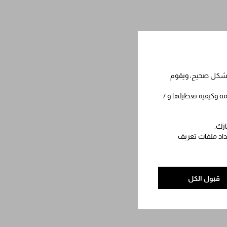
 بشكل صحيح، ويقوم
مة وكيفية تعطيلها و /
ازك.
عداد ملفات تعريف
قبول الكل