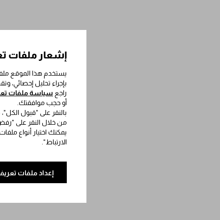
إشعار ملفات تع
يستخدم هذا الموقع ملفا
بإجراء تحليل إحصائي، وت
راجع
سياسة ملفات تعري
أو حجب موافقتك.
بالنقر على "قبول الكل"،
من خلال النقر على "رفض 
يمكنك اختيار أنواع ملفات
الارتباط".
إعداد ملفات تعريف 