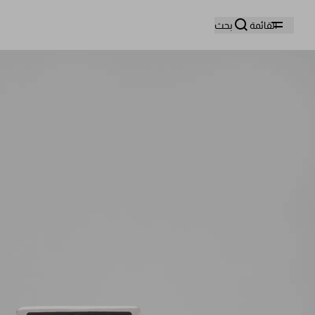
وا
القائمة
بحث