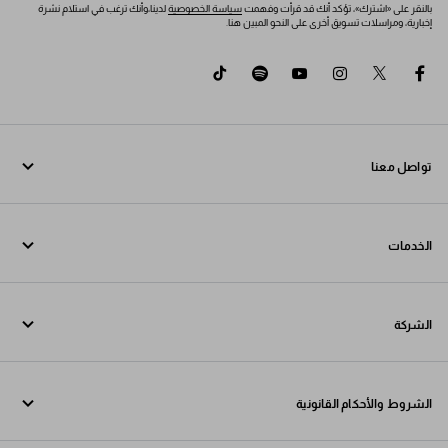
بالنقر على «اشترك»، تؤكد أنك قد قرأت وفهمت
سياسة الخصوصية
لدينا،وأنك ترغب في استلام نشرة
إخبارية، ومراسلات تسويق أخرى على النحو المبين هنا.
tiktok
spotify
youtube
instagram
twitter
facebook
تواصل معنا
اتصل بنا 800772320
الخدمات
تواصل معنا عبر WhatsApp
خدمات عبر الإنترنت وفي المتجر
جهات الاتصال
الشركة
تتبع طلبك
الأسئلة الشائعة
Fondazione Prada
عمليات الإرجاع
الشروط والأحكام القانونية
Prada Group
الشحن والتوصيل