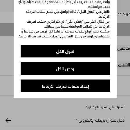
ولمعرفة ملفات تعريف الارتباط المستخدمة وكيفية تعطيلها و / أو
يُرجى تحديد المقاس
حجب موافقتك.
بالنقر على "قبول الكل"، فإنك توافق على جميع ملفات تعريف
غير متوفر
الارتباط.
من خلال النقر على "رفض الكل"، لن يتم تخزين ملفات تعريف
الارتباط التي تتطلب الموافقة عليها على جهازك.
غير متوفر
يمكنك اختيار أنواع ملفات تعريف الارتباط التي ترغب في قبولها أو
تعطيلها وإدارتها من خلال النقر على "إعداد ملفات تعريف الارتباط".
تفاصيل المنتج
قبول الكل
الشحن وعمليات الإرجاع مجاناً
رفض الكل
Prada
/
مجوهرات فاخرة
/
الفئات
/
خواتم
إعداد ملفات تعريف الارتباط
اشترك في نشرتنا الإخبارية
أدخل عنوان بريدك الإلكتروني
*