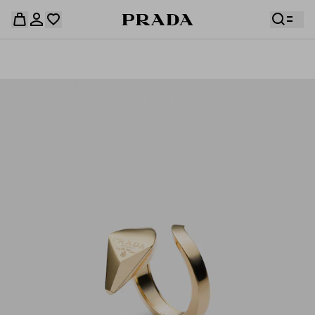
قائمة أمنياتك فارغة. استكشفوا المجموعات، واحفظوا
حقيبة التسوق فارغة
قطعكم المفضّلة، واستلموها من هنا.
سجِّل الدخول أو أنشئ حسابك الشخصي
سجِّل الدخول أو أنشئ حسابك الشخصي
حقيبة التسوق فارغة