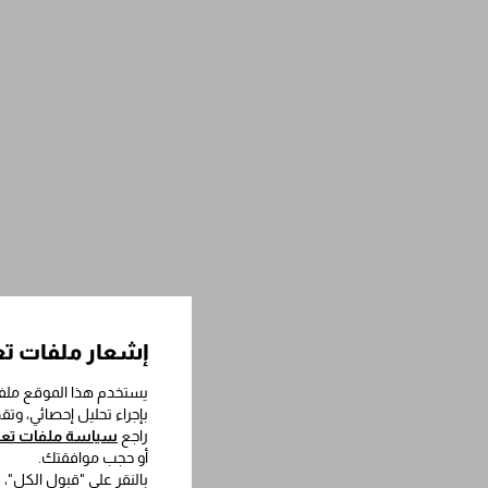
إشعار ملفات تع
يستخدم هذا الموقع ملفا
بإجراء تحليل إحصائي، وت
راجع
سياسة ملفات تعري
أو حجب موافقتك.
بالنقر على "قبول الكل"،