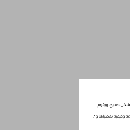
 بشكل صحيح، ويقوم
مة وكيفية تعطيلها و /