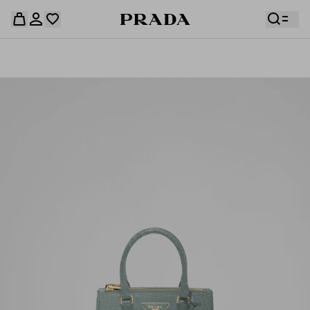
قائمة أمنياتك فارغة. استكشفوا المجموعات، واحفظوا
حقيبة التسوق فارغة
قطعكم المفضّلة، واستلموها من هنا.
سجِّل الدخول أو أنشئ حسابك الشخصي
سجِّل الدخول أو أنشئ حسابك الشخصي
حقيبة التسوق فارغة