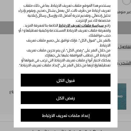
يستخدم هذا الموقع ملفات تعريف الارتباط، بما في ذلك ملفات
تعريف ارتباط من طرف ثالث، لكي يعمل بشكل صحيح، ويقوم بإجراء
غير متوفر
تحليل إحصائي، وتقديم تجربة أفضل لك وإرسال رسائل إعلانية
مخصصة لك عبر الإنترنت.
راجع
سياسة ملفات تعريف الارتباط
الخاصة بنا لمعرفة المزيد ،
غير متوفر
ولمعرفة ملفات تعريف الارتباط المستخدمة وكيفية تعطيلها و / أو
حجب موافقتك.
بالنقر على "قبول الكل"، فإنك توافق على جميع ملفات تعريف
الارتباط.
تفاصيل المنتج
من خلال النقر على "رفض الكل"، لن يتم تخزين ملفات تعريف
الارتباط التي تتطلب الموافقة عليها على جهازك.
يمكنك اختيار أنواع ملفات تعريف الارتباط التي ترغب في قبولها أو
الشحن وعمليات الإرجاع مجاناً
تعطيلها وإدارتها من خلال النقر على "إعداد ملفات تعريف الارتباط".
قبول الكل
SEA BEYOND
تُخصص نسبة 1% من عائدات مجموعة Prada Re-Nylon لمشروع
SEA BEYOND لصالح برنامجه التعليمي.
رفض الكل
اكتشفوا المزيد
إعداد ملفات تعريف الارتباط