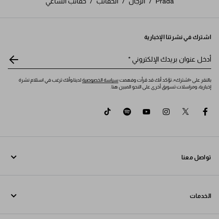
Prada
/
الرجال
/
الحقائب
/
حقائب الساعي
اشترك في نشرتنا الإخبارية
أدخل عنوان بريدك الإلكتروني
*
بالنقر على «اشترك»، تؤكد أنك قد قرأت وفهمت
سياسة الخصوصية
لدينا،وأنك ترغب في استلام نشرة
إخبارية، ومراسلات تسويق أخرى على النحو المبين هنا.
tiktok
spotify
youtube
instagram
twitter
facebook
تواصل معنا
اتصل بنا 800772320
الخدمات
تواصل معنا عبر WhatsApp
خدمات عبر الإنترنت وفي المتجر