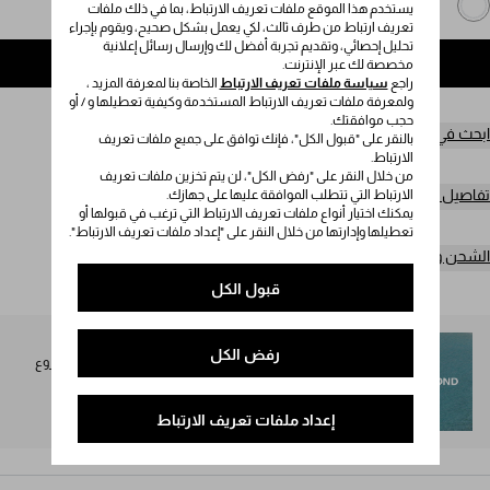
يستخدم هذا الموقع ملفات تعريف الارتباط، بما في ذلك ملفات
تعريف ارتباط من طرف ثالث، لكي يعمل بشكل صحيح، ويقوم بإجراء
تحليل إحصائي، وتقديم تجربة أفضل لك وإرسال رسائل إعلانية
إضافة إلى حقيبة التسوق
مخصصة لك عبر الإنترنت.
راجع
سياسة ملفات تعريف الارتباط
الخاصة بنا لمعرفة المزيد ،
ولمعرفة ملفات تعريف الارتباط المستخدمة وكيفية تعطيلها و / أو
حجب موافقتك.
ابحث في المتجر
بالنقر على "قبول الكل"، فإنك توافق على جميع ملفات تعريف
الارتباط.
من خلال النقر على "رفض الكل"، لن يتم تخزين ملفات تعريف
تفاصيل المنتج
الارتباط التي تتطلب الموافقة عليها على جهازك.
يمكنك اختيار أنواع ملفات تعريف الارتباط التي ترغب في قبولها أو
تعطيلها وإدارتها من خلال النقر على "إعداد ملفات تعريف الارتباط".
الشحن وعمليات الإرجاع مجاناً
قبول الكل
SEA BEYOND
رفض الكل
تُخصص نسبة 1% من عائدات مجموعة Prada Re-Nylon لمشروع
SEA BEYOND لصالح برنامجه التعليمي.
اكتشفوا المزيد
إعداد ملفات تعريف الارتباط