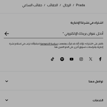
Prada
/
الرجال
/
الحقائب
/
حقائب الساعي
اشترك في نشرتنا الإخبارية
أدخل عنوان بريدك الإلكتروني
*
بالنقر على «اشترك»، تؤكد أنك قد قرأت وفهمت
سياسة الخصوصية
لدينا،وأنك ترغب في استلام نشرة
إخبارية، ومراسلات تسويق أخرى على النحو المبين هنا.
tiktok
spotify
youtube
instagram
twitter
facebook
تواصل معنا
اتصل بنا 800772320
الخدمات
تواصل معنا عبر WhatsApp