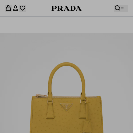
قائمة أمنياتك فارغة. استكشفوا المجموعات، واحفظوا
حقيبة التسوق فارغة
قطعكم المفضّلة، واستلموها من هنا.
سجِّل الدخول أو أنشئ حسابك الشخصي
سجِّل الدخول أو أنشئ حسابك الشخصي
حقيبة التسوق فارغة