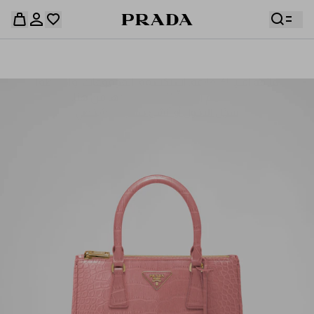
قائمة أمنياتك فارغة. استكشفوا المجموعات، واحفظوا
حقيبة التسوق فارغة
قطعكم المفضّلة، واستلموها من هنا.
سجِّل الدخول أو أنشئ حسابك الشخصي
سجِّل الدخول أو أنشئ حسابك الشخصي
حقيبة التسوق فارغة