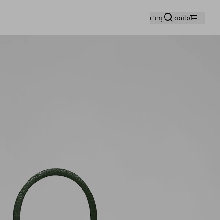
وا
القائمة
بحث