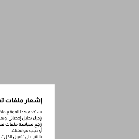
إشعار ملفات تع
يستخدم هذا الموقع ملفا
بإجراء تحليل إحصائي، وت
راجع
سياسة ملفات تعري
أو حجب موافقتك.
بالنقر على "قبول الكل"،