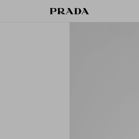
قائمة أمنياتك فارغة. استكشفوا المجموعات،
حقيبة التسوق فارغة
حفظوا قطعكم المفضّلة، واستلموها من هنا.
سجِّل الدخول أو أنشئ حسابك الشخصي
سجِّل الدخول أو أنشئ حسابك الشخصي