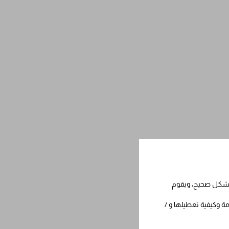
 بشكل صحيح، ويقوم
مة وكيفية تعطيلها و /