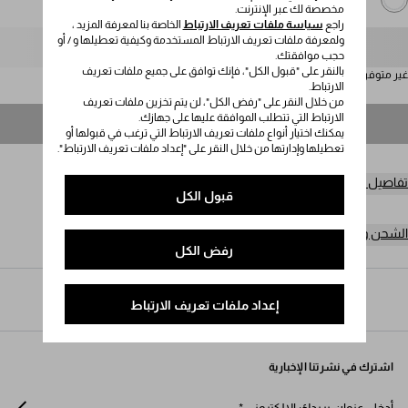
مخصصة لك عبر الإنترنت.
راجع
سياسة ملفات تعريف الارتباط
الخاصة بنا لمعرفة المزيد ،
ولمعرفة ملفات تعريف الارتباط المستخدمة وكيفية تعطيلها و / أو
يُرجى تحديد المقاس
حجب موافقتك.
بالنقر على "قبول الكل"، فإنك توافق على جميع ملفات تعريف
غير متوفر
الارتباط.
من خلال النقر على "رفض الكل"، لن يتم تخزين ملفات تعريف
الارتباط التي تتطلب الموافقة عليها على جهازك.
غير متوفر
يمكنك اختيار أنواع ملفات تعريف الارتباط التي ترغب في قبولها أو
تعطيلها وإدارتها من خلال النقر على "إعداد ملفات تعريف الارتباط".
تفاصيل المنتج
قبول الكل
الشحن وعمليات الإرجاع مجاناً
رفض الكل
Prada
/
النساء
/
الأكسسوارات
/
أحزمة
إعداد ملفات تعريف الارتباط
اشترك في نشرتنا الإخبارية