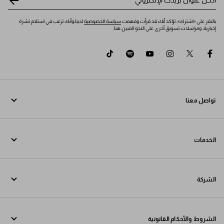
أدخل عنوان بريدك الإلكتروني
*
بالنقر على «اشترك»، تؤكد أنك قد قرأت وفهمت
سياسة الخصوصية
لدينا،وأنك ترغب في استلام نشرة
إخبارية، ومراسلات تسويق أخرى على النحو المبين هنا.
tiktok
spotify
youtube
instagram
twitter
facebook
تواصل معنا
اتصل بنا 800772320
الخدمات
تواصل معنا عبر WhatsApp
خدمات عبر الإنترنت وفي المتجر
جهات الاتصال
الشركة
تتبع طلبك
الأسئلة الشائعة
Fondazione Prada
عمليات الإرجاع
الشروط والأحكام القانونية