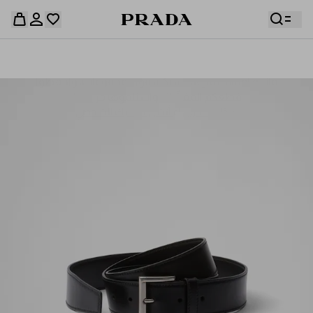
قائمة أمنياتك فارغة. استكشفوا المجموعات، واحفظوا
حقيبة التسوق فارغة
قطعكم المفضّلة، واستلموها من هنا.
سجِّل الدخول أو أنشئ حسابك الشخصي
سجِّل الدخول أو أنشئ حسابك الشخصي
حقيبة التسوق فارغة